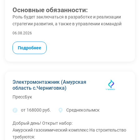
Основные обязанности:
Роль будет заключаться в разработке и реализации
стратегии развития, а также в управлении командой
для достижения амбициозных целей;
06.08.2026
Выполнение плановых показателей, использование
всего арсенала маркетинговых инструментов и
Подробнее
переговорных техник для заключения выгодных
договоров и расширения клиентской базы;
Мониторинг ключевых показателей эффективности и
прогнозирование рыночных тенденций. Важно
обеспечивать конкурентное преимущество, предлагая
Электромонтажник (Амурская
высокий уровень сервиса и удовлетворяя потребности
область с.Черниговка)
клиентов;
ПрессБук
Участие в деловых поездках для проведения
переговоров с представителями компаний и
от 168000 руб.
Среднеколымск
образовательных учреждений, Управление
партнёрской сетью и создание новых деловых связей;
Добрый день! Открыт набор:
Работа по бюджетированию, учёт и анализ
Амурский газохимический комплекс На строительство
финансовых показателей, составление аналитических
требуются: