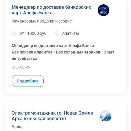
Менеджер по доставке банковских
карт Альфа-Банка
Финансовые продажи и сервис
от 110000 руб.
Апатиты
Менеджер по доставке карт Альфа Банка
Без поиска клиентов • Без холодных звонков • Опыт
не требуетс
я
07.08.2026
Хотите начать карьеру в крупном банке, но нет опыта
работы?
Подробнее
Мы обучим всему необходимому и поможем быстро
выйти на стабильный доход.
Клиенты уже оставили заявку на банковский продукт
Электромонтажник (о. Новая Земля
и ожидают встречу. Ваша задача — встретиться с
Архангельская область)
клиентом, передать карту, помочь с оформлением
Волна
документов и проконсультировать по сервисам банка.