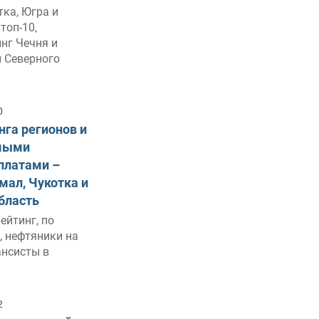
тка, Югра и
топ-10,
нг Чечня и
ы Северного
0
нга регионов и
амыми
платами –
мал, Чукотка и
бласть
ейтинг, по
, нефтяники на
ансисты в
2