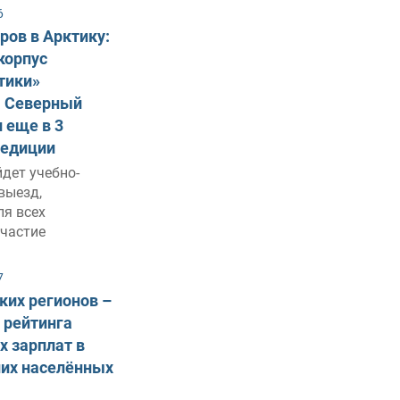
6
ров в Арктику:
корпус
тики»
а Северный
 еще в 3
педиции
йдет учебно-
выезд,
ля всех
участие
7
ких регионов –
 рейтинга
 зарплат в
них населённых