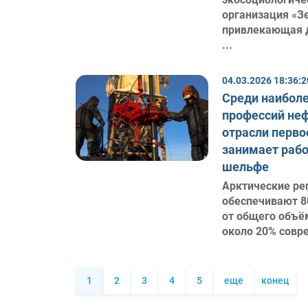
организация «З
привлекающая 
...
04.03.2026 18:36:2
Среди наибол
профессий не
отрасли перво
занимает рабо
шельфе
Арктические ре
обеспечивают 8
от общего объём
около 20% совре
1
2
3
4
5
еще
конец