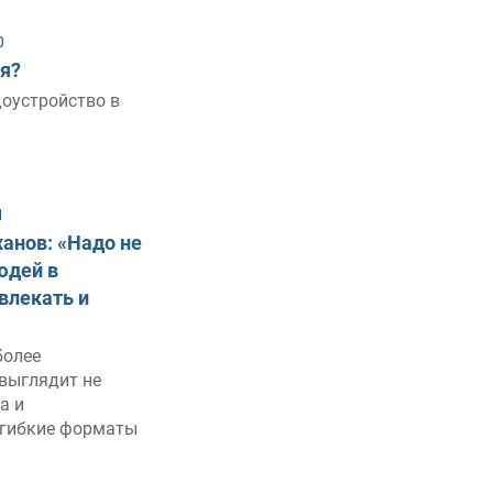
0
ся?
доустройство в
1
анов: «Надо не
юдей в
ивлекать и
более
выглядит не
а и
 гибкие форматы