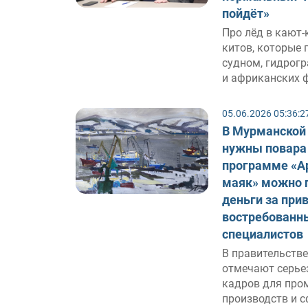
пойдёт»
Про лёд в кают-
китов, которые 
судном, гидрог
и африканских ф
05.06.2026 05:36:2
В Мурманской
нужны повара 
программе «А
маяк» можно 
деньги за при
востребованн
специалистов
В правительстве
отмечают серье
кадров для пр
производств и 