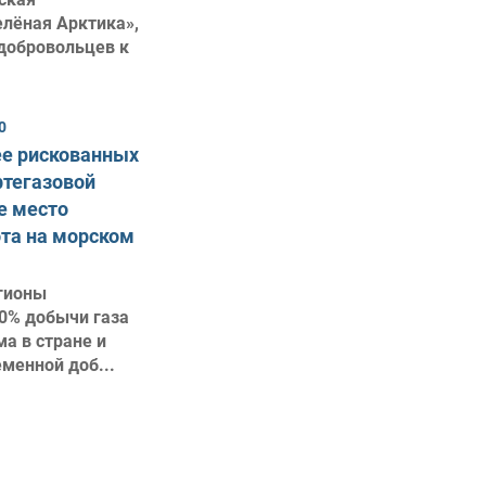
елёная Арктика»,
добровольцев к
0
ее рискованных
фтегазовой
е место
та на морском
гионы
0% добычи газа
а в стране и
менной доб...