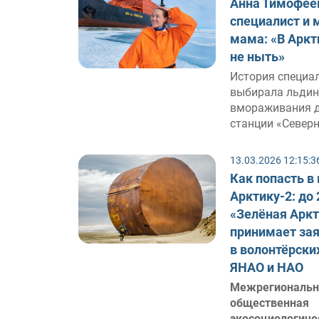
Анна Тимофее
специалист и 
мама: «В Аркт
не ныть»
История специал
выбирала льдин
вмораживания 
станции «Север
13.03.2026 12:15:3
Как попасть в
Арктику-2: до
«Зелёная Арк
принимает зая
в волонтёрски
ЯНАО и НАО
Межрегиональн
общественная
экосоциологиче