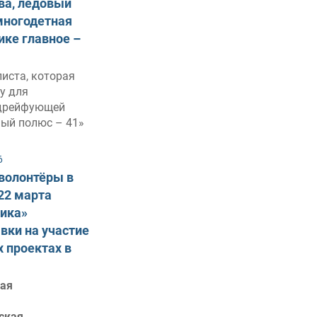
ва, ледовый
многодетная
ике главное –
иста, которая
у для
дрейфующей
ный полюс – 41»
6
 волонтёры в
 22 марта
тика»
вки на участие
х проектах в
ая
ская