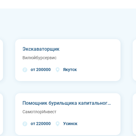
Экскаваторщик
Вилюйбурсервис
от 200000
Якутск
Помощник бурильщика капитального ремонта скважин (КРС)
СамотлорИнвест
от 220000
Усинск