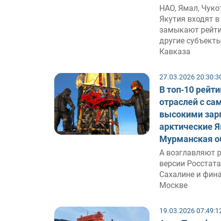
НАО, Ямал, Чуко
Якутия входят в 
замыкают рейти
другие субъект
Кавказа
27.03.2026 20:30:3
В топ‑10 рейти
отраслей с с
высокими зар
арктические Я
Мурманская о
А возглавляют р
версии Росстата
Сахалине и фин
Москве
19.03.2026 07:49:1