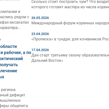
Сколько стоит построить чум? Что входит
которого готовят мастера из числа коре
компании и
паслись рядом с
26.05.2026
рафах-аксакалах
Международный форум коренных народов п
арватера...
23.04.2026
«Прописка» в тундре: для кочевников Ро
7
 области
17.04.2026
и рабочие, а по
Дан старт третьему сезону образователь
рктический
Дальний Восток»
получать
влечение
ых
 региона
зный дефицит
омышленных
сферы общепита