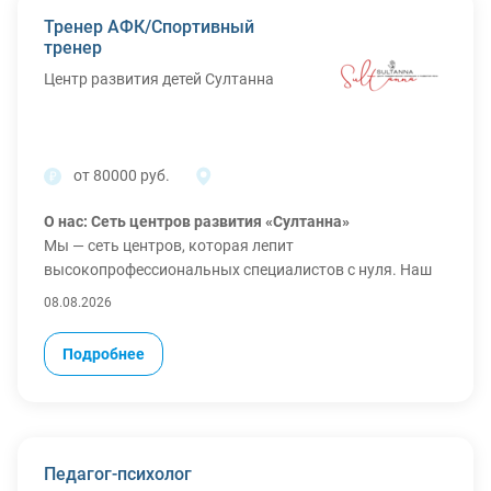
Тренер АФК/Спортивный
тренер
Центр развития детей Султанна
от 80000 руб.
О нас: Сеть центров развития «Султанна»
Мы — сеть центров, которая лепит
высокопрофессиональных специалистов с нуля. Наш
фундамент
08.08.2026
Прикладной поведенческий анализ
(ABA), подкрепленный логопедией,
Подробнее
АФК и сенсорной интеграцией.
Мы работаем индивидуально с детьми от 3 до 10 лет
(РАС, ЗПР, ЗРР). У нас есть железный закон, который не
обсуждается:
Все дети обучаемы.
Если ребенок не
учится — значит, мы создали некомпетентные условия.
Педагог-психолог
Мы ищем тех, кто готов разделять эту