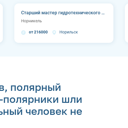
Старший мастер гидротехнического цеха Курейской ГЭС (п. Светлогорск)
Норникель
от 216000
Норильск
в, полярный
и-полярники шли
ьный человек не