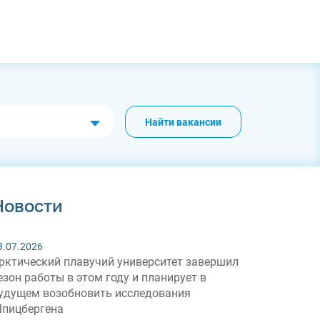
Найти вакансии
Новости
3.07.2026
рктический плавучий университет завершил
езон работы в этом году и планирует в
удущем возобновить исследования
пицбергена