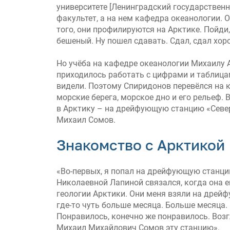
университете [Ленинградский государственн
факультет, а на нем кафедра океанологии. 
того, они профилируются на Арктике. Пойди,
бешеный. Ну пошел сдавать. Сдал, сдал хор
Но учёба на кафедре океанологии Михаилу 
приходилось работать с цифрами и таблица
видели. Поэтому Спиридонов перевёлся на 
морские берега, морское дно и его рельеф.
в Арктику – на дрейфующую станцию «Север
Михаил Сомов.
Знакомство с Арктикой
«Во-первых, я попал на дрейфующую станци
Николаевной Лапиной связался, когда она е
геологии Арктики. Они меня взяли на дрей
где-то чуть больше месяца. Больше месяца.
Понравилось, конечно же понравилось. Воз
Михаил Михайлович Сомов эту станцию».