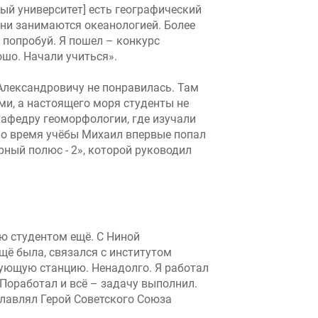
ый университет] есть географический
Они занимаются океанологией. Более
 попробуй. Я пошел – конкурс
ошо. Начали учиться».
Александровичу не понравилась. Там
ми, а настоящего моря студенты не
кафедру геоморфологии, где изучали
 Во время учёбы Михаил впервые попал
ный полюс - 2», которой руководил
ю студентом ещё. С Ниной
щё была, связался с институтом
фующую станцию. Ненадолго. Я работал
 Поработал и всё – задачу выполнил.
главлял Герой Советского Союза