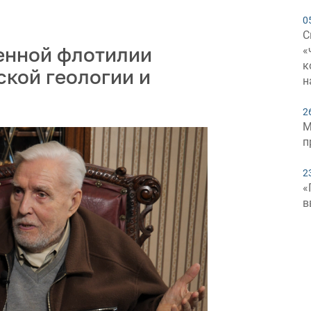
0
С
енной флотилии
«
к
ской геологии и
н
2
М
п
2
«
в