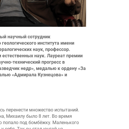
ный научный сотрудник
 геологического института имени
ералогических наук, профессор.
 естественных наук. Лауреат премии
аучно-технический прогресс в
азведчик недр», медалью к ордену «За
далью «Адмирала Кузнецова» и
сь перенести множество испытаний.
а, Михаилу было 8 лет. Во время
но попало под бомбёжку. Маленького
у себя. Так он стал юнгой на