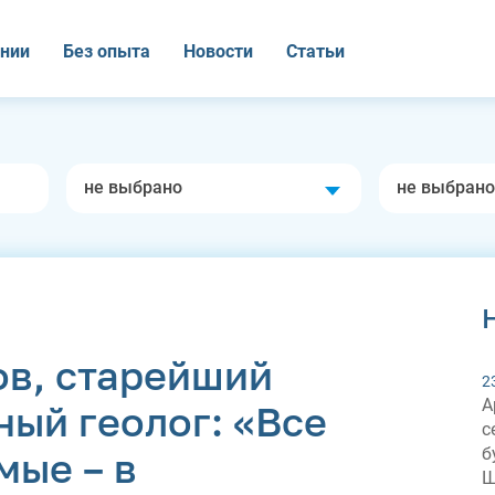
нии
Без опыта
Новости
Статьи
не выбрано
не выбрано
в, старейший
2
А
ый геолог: «Все
с
б
мые – в
Ш