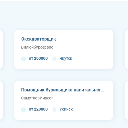
Экскаваторщик
Вилюйбурсервис
от 200000
Якутск
Помощник бурильщика капитального ремонта скважин (КРС)
СамотлорИнвест
от 220000
Усинск