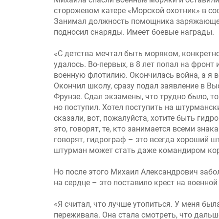
сторожевом катере «Морской охотник» в со
Занимал должность помощника заряжающего
подносил снаряды. Имеет боевые награды.
«С детства мечтал быть моряком, конкретно
удалось. Во-первых, в 8 лет попал на фронт
военную флотилию. Окончилась война, а я в
Окончил школу, сразу подал заявление в В
Фрунзе. Сдал экзамены, что трудно было, т
но поступил. Хотел поступить на штурманск
сказали, вот, пожалуйста, хотите быть гидро
это, говорят, те, кто занимается всеми знак
говорят, гидрограф – это всегда хороший шт
штурман может стать даже командиром кор
Но после этого Михаил Александрович забо
на сердце – это поставило крест на военно
«Я считал, что лучше утопиться. У меня бы
переживала. Она стала смотреть, что дальше.