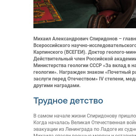
Михаил Александрович Спиридонов – глав
Всероссийского научно-исследовательского
Карпинского (ВСЕГЕИ). Доктор геолого-мин
Действительный член Российской академии
Министерства геологии СССР «За вклад в н
геологии». Награжден знаком «Почетный р
заслуги перед Отечеством» IV степени, ме
другими наградами.
Трудное детство
В самом начале жизни Спиридонову пришло
Когда началась Великая Отечественная войн
эвакуации из Ленинграда по Ладоге их суд
Михаила спасли военные моряки и оставили 