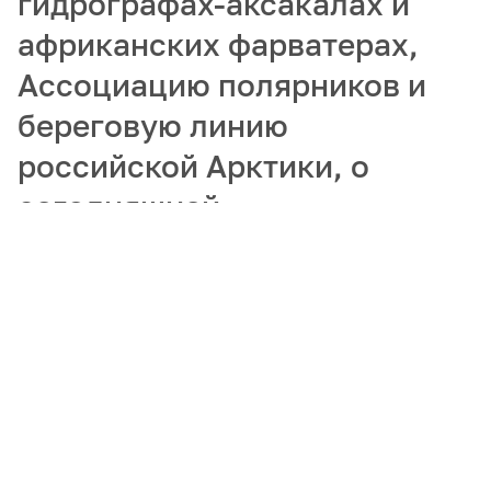
гидрографах-аксакалах и
африканских фарватерах,
Ассоциацию полярников и
береговую линию
российской Арктики, о
сегодняшней
востребованности
гидрографов и
популяризации арктических
профессий