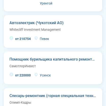
Уренгой
Автоэлектрик (Чукотский АО)
Whitecliff Investment Management
от 210754
Певек
Помощник бурильщика капитального ремонта скважин (КРС)
СамотлорИнвест
от 220000
Усинск
Слесарь-ремонтник (горная специальная техника)
Олимп-Кадры