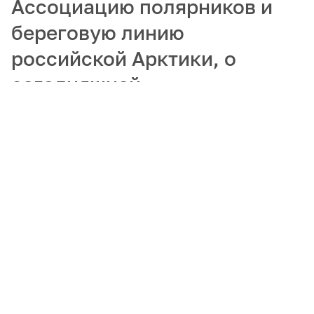
Ассоциацию полярников и
береговую линию
российской Арктики, о
сегодняшней
востребованности
гидрографов и
популяризации арктических
профессий