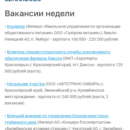
Вакансии недели
•
Кондитер
(Филиал «Ямальское управление по организации
общественного питания» ООО «Газпром питание»): Ямало-
Ненецкий АО, п. Ямбург - зарплата 160 000 - 220 200 рублей.
•
Водитель спецавтотранспорта службы аэродромного
обеспечения филиала Диксон
(ФКП «Аэропорты
Красноярья»): Красноярский край, пгт Диксон - зарплата 120
000 рублей (вахта).
•
Начальник участка
(ООО «АВТОТРАНС-СИБИРЬ»):
Красноярский край, Эвенкийский р-н, Куюмбинское
месторождение - зарплата от 240 000 рублей (вахта, 2
вакансии).
•
Ведущий инженер по управлению блоком реакторно-
турбинного цеха
(Филиал АО «Концерн Росэнергоатом»
«Билибинская атомная станция»): Чукотский АО, г. Билибино -