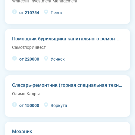
Whitecliff Investment Management
от 210754
Певек
Помощник бурильщика капитального ремонта скважин (КРС)
СамотлорИнвест
от 220000
Усинск
Слесарь-ремонтник (горная специальная техника)
Олимп-Кадры
от 150000
Воркута
Механик