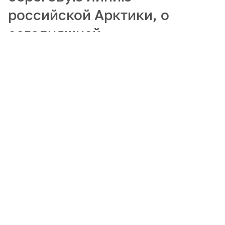
российской Арктики, о
сегодняшней
востребованности
гидрографов и
популяризации арктических
профессий