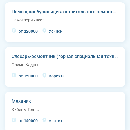
Помощник бурильщика капитального ремонта скважин (КРС)
СамотлорИнвест
от 220000
Усинск
Слесарь-ремонтник (горная специальная техника)
Олимп-Кадры
от 150000
Воркута
Механик
Хибины Транс
от 140000
Апатиты