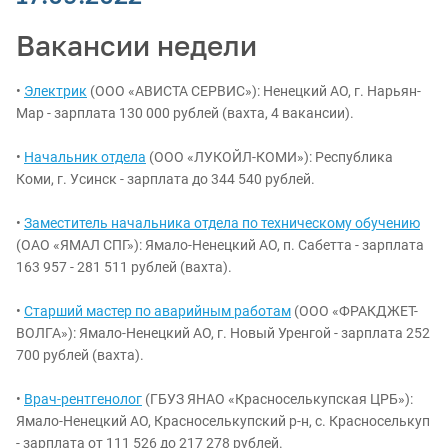
Вакансии недели
•
Электрик
(ООО «АВИСТА СЕРВИС»): Ненецкий АО, г. Нарьян-
Мар - зарплата 130 000 рублей (вахта, 4 вакансии).
•
Начальник отдела
(ООО «ЛУКОЙЛ-КОМИ»): Республика
Коми, г. Усинск - зарплата до 344 540 рублей.
•
Заместитель начальника отдела по техническому обучению
(ОАО «ЯМАЛ СПГ»): Ямало-Ненецкий АО, п. Сабетта - зарплата
163 957 - 281 511 рублей (вахта).
•
Старший мастер по аварийным работам
(ООО «ФРАКДЖЕТ-
ВОЛГА»): Ямало-Ненецкий АО, г. Новый Уренгой - зарплата 252
700 рублей (вахта).
•
Врач-рентгенолог
(ГБУЗ ЯНАО «Красноселькупская ЦРБ»):
Ямало-Ненецкий АО, Красноселькупский р-н, с. Красноселькуп
- зарплата от 111 526 до 217 278 рублей.