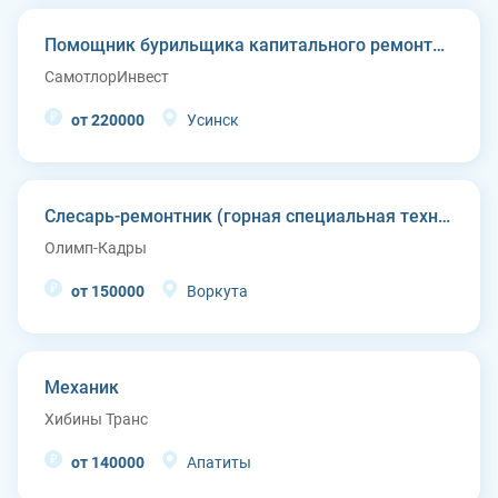
Помощник бурильщика капитального ремонта скважин (КРС)
СамотлорИнвест
от 220000
Усинск
Слесарь-ремонтник (горная специальная техника)
Олимп-Кадры
от 150000
Воркута
Механик
Хибины Транс
от 140000
Апатиты