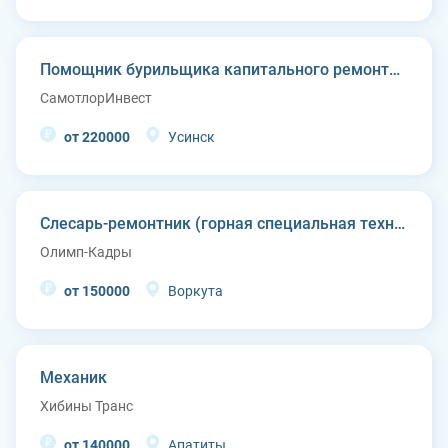
Помощник бурильщика капитального ремонта скважин (КРС)
СамотлорИнвест
от 220000
Усинск
Слесарь-ремонтник (горная специальная техника)
Олимп-Кадры
от 150000
Воркута
Механик
Хибины Транс
от 140000
Апатиты