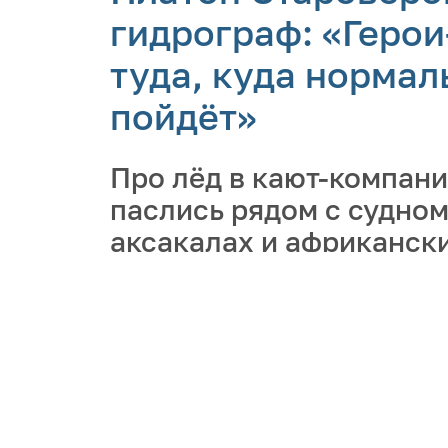
гидрограф: «Геро
туда, куда нормал
пойдёт»
Про лёд в кают-компани
паслись рядом с судном
аксакалах и африканск
Ассоциацию полярников
российской Арктики, о
востребованности гидр
популяризации арктиче