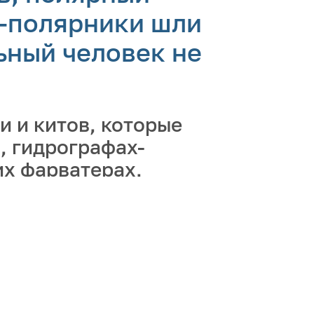
и-полярники шли
ьный человек не
и и китов, которые
, гидрографах-
их фарватерах,
 и береговую линию
 сегодняшней
ографов и
ских профессий