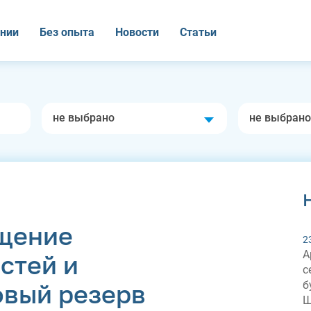
нии
Без опыта
Новости
Статьи
не выбрано
не выбрано
щение
2
А
стей и
с
б
овый резерв
Ш