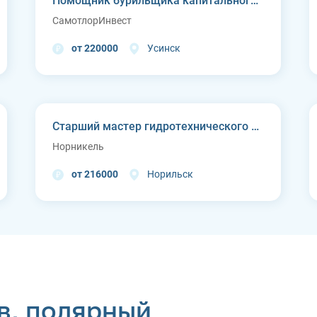
Помощник бурильщика капитального ремонта скважин (КРС)
СамотлорИнвест
от 220000
Усинск
Старший мастер гидротехнического цеха Курейской ГЭС (п. Светлогорск)
Норникель
от 216000
Норильск
в, полярный