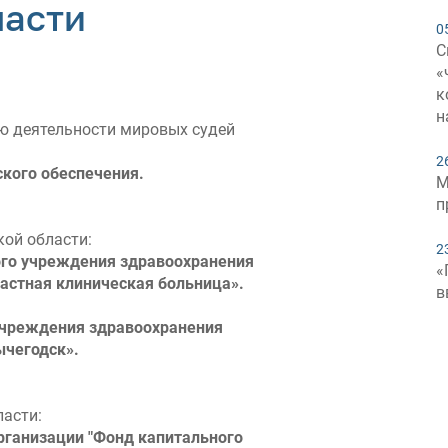
ласти
0
С
«
к
н
ю деятельности мировых судей
2
ского обеспечения.
М
п
ой области:
2
ого учреждения здравоохранения
«
астная клиническая больница».
в
учреждения здравоохранения
ычегодск».
асти:
ганизации "Фонд капитального