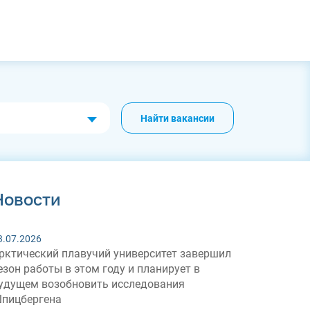
Найти вакансии
Новости
3.07.2026
рктический плавучий университет завершил
езон работы в этом году и планирует в
удущем возобновить исследования
пицбергена