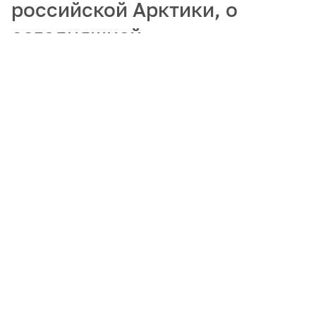
российской Арктики, о
сегодняшней
востребованности
гидрографов и
популяризации арктических
профессий