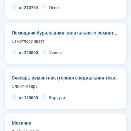
от 210754
Певек
Помощник бурильщика капитального ремонта скважин (КРС)
СамотлорИнвест
от 220000
Усинск
Слесарь-ремонтник (горная специальная техника)
Олимп-Кадры
от 150000
Воркута
Механик