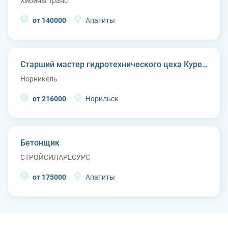
Хибины Транс
от 140000
Апатиты
Старший мастер гидротехнического цеха Курейской ГЭС (п. Светлогорск)
Норникель
от 216000
Норильск
Бетонщик
СТРОЙСИЛАРЕСУРС
от 175000
Апатиты