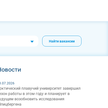
Найти вакансии
Новости
3.07.2026
рктический плавучий университет завершил
езон работы в этом году и планирует в
удущем возобновить исследования
пицбергена