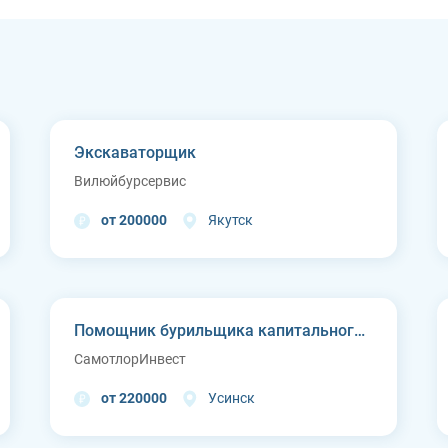
Экскаваторщик
Вилюйбурсервис
от 200000
Якутск
Помощник бурильщика капитального ремонта скважин (КРС)
СамотлорИнвест
от 220000
Усинск