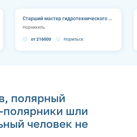
Старший мастер гидротехнического цеха Курейской ГЭС (п. Светлогорск)
Норникель
от 216000
Норильск
в, полярный
и-полярники шли
ьный человек не