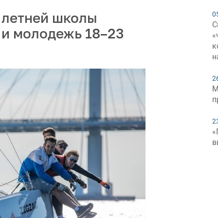
 летней школы
0
С
 и молодежь 18–23
«
к
н
2
М
п
2
«
в