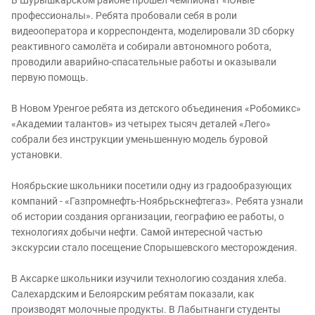
В Шурышкарском районе прошел чемпионат «Юные
профессионалы». Ребята пробовали себя в роли
видеооператора и корреспондента, моделировали 3D сборку
реактивного самолёта и собирали автономного робота,
проводили аварийно-спасательные работы и оказывали
первую помощь.
В Новом Уренгое ребята из детского объединения «Робомикс»
«Академии талантов» из четырех тысяч деталей «Лего»
собрали без инструкции уменьшенную модель буровой
установки.
Ноябрьские школьники посетили одну из градообразующих
компаний - «Газпромнефть-Ноябрьскнефтегаз». Ребята узнали
об истории создания организации, географию ее работы, о
технологиях добычи нефти. Самой интересной частью
экскурсии стало посещение Спорышевского месторождения.
В Аксарке школьники изучили технологию создания хлеба.
Салехардским и Белоярским ребятам показали, как
производят молочные продукты. В Лабытнанги студенты