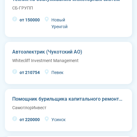
СБ-ГРУПП
от 150000
Новый
Уренгой
Автоэлектрик (Чукотский АО)
Whitecliff Investment Management
от 210754
Певек
Помощник бурильщика капитального ремонта скважин (КРС)
СамотлорИнвест
от 220000
Усинск