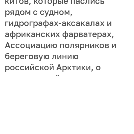
китов, которые паслись
рядом с судном,
гидрографах-аксакалах и
африканских фарватерах,
Ассоциацию полярников и
береговую линию
российской Арктики, о
сегодняшней
востребованности
гидрографов и
популяризации арктических
профессий