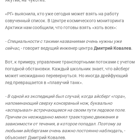
Якутии, на Чукотке.
«РГ» выяснила, кто уже сегодня может взять на работу
озвученный список. В Центре космического мониторинга
Арктики нам сообщили, что готовы взять «хоть всех»:
- Специальности с такими названиями очень нужны уже
сейчас
, - говорит ведущий инженер центра
Дмитрий Ковалев
.
Вот, к примеру, управление транспортными потоками с учетом
погодной обстановки. Каждый школьник знает, что айсберг
может неожиданно перевернуться. Но иногда дрейфующий
лед превращается в «плавучий танк».
- В одной из экспедиций был случай, когда айсберг «гора»,
напоминающий сверху консервный нож, буквально
«вспарывал» встречающееся на своем пути ледовое поле.
Причем он неожиданно менял траекторию движения в
зависимости от течения, в которое попадал. Поэтому за
любыми айсбергами очень важно постоянно наблюдать
, -
объясняет Дмитрий Ковалев.