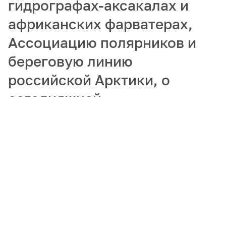
гидрографах-аксакалах и
африканских фарватерах,
Ассоциацию полярников и
береговую линию
российской Арктики, о
сегодняшней
востребованности
гидрографов и
популяризации арктических
профессий