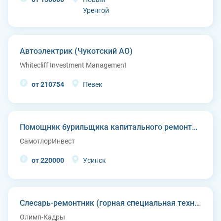
Уренгой
Автоэлектрик (Чукотский АО)
Whitecliff Investment Management
от 210754
Певек
Помощник бурильщика капитального ремонта скважин (КРС)
СамотлорИнвест
от 220000
Усинск
Слесарь-ремонтник (горная специальная техника)
Олимп-Кадры