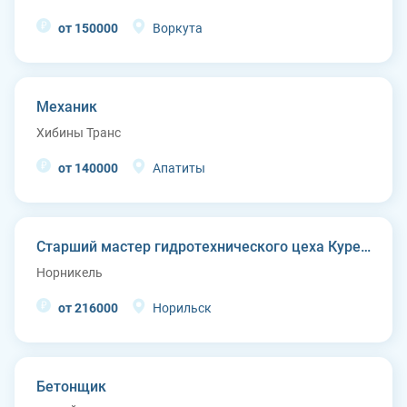
от 150000
Воркута
Механик
Хибины Транс
от 140000
Апатиты
Старший мастер гидротехнического цеха Курейской ГЭС (п. Светлогорск)
Норникель
от 216000
Норильск
Бетонщик