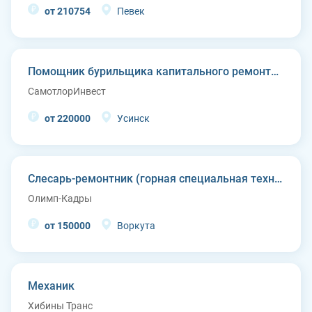
от 210754
Певек
Помощник бурильщика капитального ремонта скважин (КРС)
СамотлорИнвест
от 220000
Усинск
Слесарь-ремонтник (горная специальная техника)
Олимп-Кадры
от 150000
Воркута
Механик
Хибины Транс