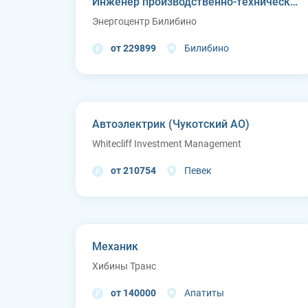
Инженер производственно-технического отдела
Энергоцентр Билибино
от 229899
Билибино
Автоэлектрик (Чукотский АО)
Whitecliff Investment Management
от 210754
Певек
Механик
Хибины Транс
от 140000
Апатиты