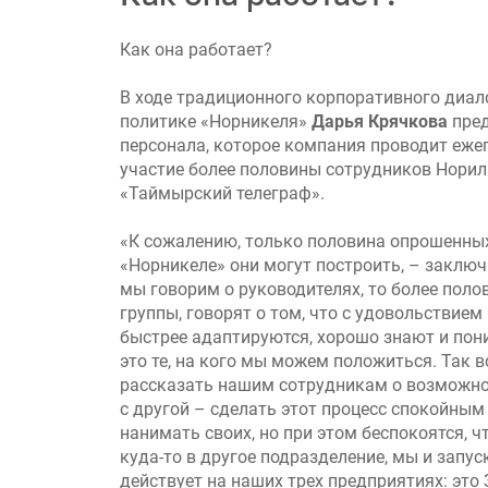
Как она работает?
В ходе традиционного корпоративного диал
политике «Норникеля»
Дарья Крячкова
пред
персонала, которое компания проводит ежег
участие более половины сотрудников Норил
«Таймырский телеграф».
«К сожалению, только половина опрошенных
«Норникеле» они могут построить, – заключ
мы говорим о руководителях, то более поло
группы, говорят о том, что с удовольствием
быстрее адаптируются, хорошо знают и пон
это те, на кого мы можем положиться. Так в
рассказать нашим сотрудникам о возможнос
с другой – сделать этот процесс спокойным
нанимать своих, но при этом беспокоятся, ч
куда-то в другое подразделение, мы и запу
действует на наших трех предприятиях: это