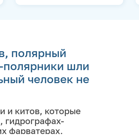
в, полярный
и-полярники шли
ьный человек не
и и китов, которые
, гидрографах-
их фарватерах,