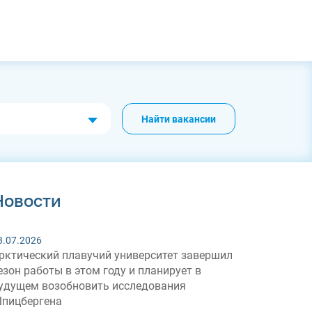
Найти вакансии
Новости
3.07.2026
рктический плавучий университет завершил
езон работы в этом году и планирует в
удущем возобновить исследования
пицбергена