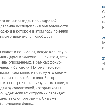
0
С
«
ога вице-президент по кадровой
к
ставила исследования вовлеченности
н
одно и в котором в этом году приняли
ьского дивизиона, - сообщает
2
М
п
 знают и понимают, какую карьеру в
ила Дарья Крячкова. – При этом, если
2
вины опрошенных, в рамках фокус-
«
 наняли бы своих. Потому что свои
в
имают компанию и потому что свои –
от для того чтобы, с одной стороны,
тях построить карьеру в компании, а
 для руководителей, которые хотят
то будет, если их сотрудник перейдет
скаем такую программу. Она уже
 Заполярный филиал,