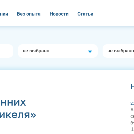
нии
Без опыта
Новости
Статьи
не выбрано
не выбрано
енних
2
А
икеля»
с
б
Ш