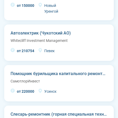
от 150000
Новый
Уренгой
Автоэлектрик (Чукотский АО)
Whitecliff Investment Management
от 210754
Певек
Помощник бурильщика капитального ремонта скважин (КРС)
СамотлорИнвест
от 220000
Усинск
Слесарь-ремонтник (горная специальная техника)