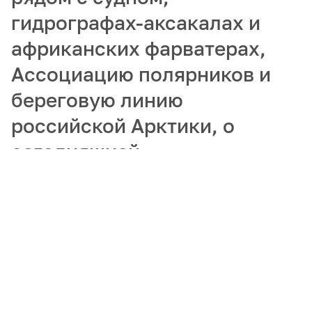
гидрографах-аксакалах и
африканских фарватерах,
Ассоциацию полярников и
береговую линию
российской Арктики, о
сегодняшней
востребованности
гидрографов и
популяризации арктических
профессий