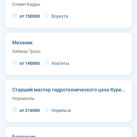
Олимп-Кадры
от 150000
Воркута
Механик
Хибины Транс
от 140000
Апатиты
Старший мастер гидротехнического цеха Курейской ГЭС (п. Светлогорск)
Норникель
от 216000
Норильск
Бетонщик