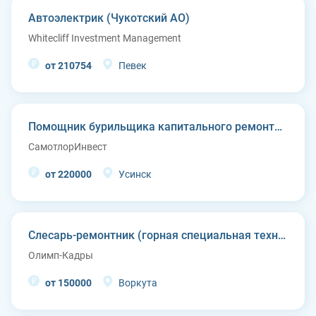
Автоэлектрик (Чукотский АО)
Whitecliff Investment Management
от 210754
Певек
Помощник бурильщика капитального ремонта скважин (КРС)
СамотлорИнвест
от 220000
Усинск
Слесарь-ремонтник (горная специальная техника)
Олимп-Кадры
от 150000
Воркута