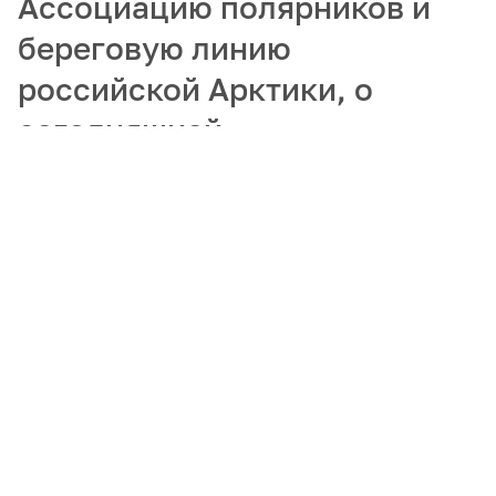
Ассоциацию полярников и
береговую линию
российской Арктики, о
сегодняшней
востребованности
гидрографов и
популяризации арктических
профессий