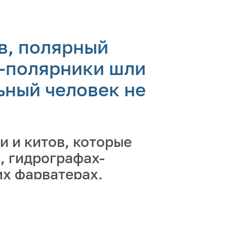
в, полярный
и-полярники шли
ьный человек не
и и китов, которые
, гидрографах-
их фарватерах,
 и береговую линию
 сегодняшней
ографов и