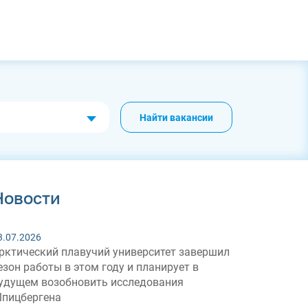
Найти вакансии
Новости
3.07.2026
рктический плавучий университет завершил
езон работы в этом году и планирует в
удущем возобновить исследования
пицбергена