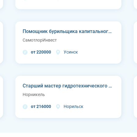
Помощник бурильщика капитального ремонта скважин (КРС)
СамотлорИнвест
от 220000
Усинск
Старший мастер гидротехнического цеха Курейской ГЭС (п. Светлогорск)
Норникель
от 216000
Норильск