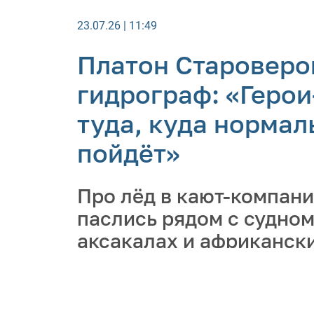
23.07.26 | 11:49
Платон Староверо
гидрограф: «Геро
туда, куда нормал
пойдёт»
Про лёд в кают-компани
паслись рядом с судном
аксакалах и африканск
Ассоциацию полярников
российской Арктики, о
востребованности гидр