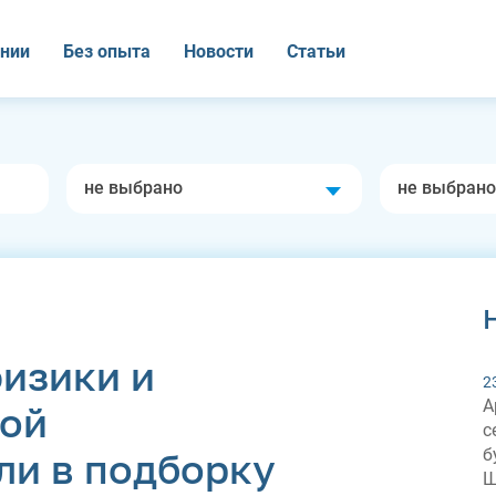
нии
Без опыта
Новости
Статьи
не выбрано
не выбрано
физики и
2
А
вой
с
б
ли в подборку
Ш