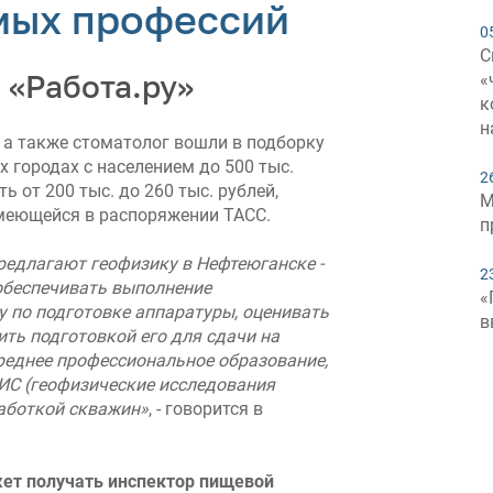
мых профессий
0
С
 «Работа.ру»
«
к
н
 а также стоматолог вошли в подборку
 городах с населением до 500 тыс.
2
ь от 200 тыс. до 260 тыс. рублей,
М
имеющейся в распоряжении ТАСС.
п
редлагают геофизику в Нефтеюганске -
2
 обеспечивать выполнение
«
у по подготовке аппаратуры, оценивать
в
ть подготовкой его для сдачи на
среднее профессиональное образование,
ГИС (геофизические исследования
работкой скважин»
, - говорится в
ожет получать инспектор пищевой