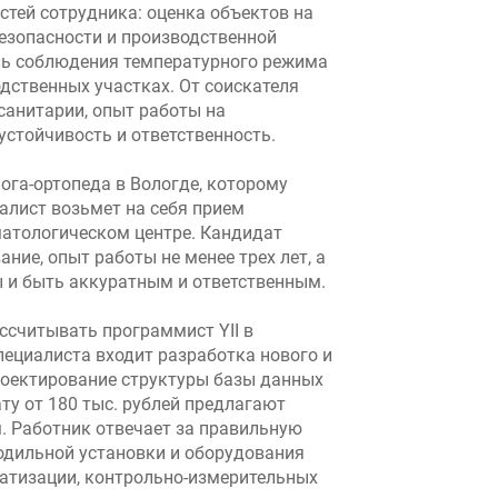
тей сотрудника: оценка объектов на
езопасности и производственной
ль соблюдения температурного режима
одственных участках. От соискателя
 санитарии, опыт работы на
устойчивость и ответственность.
ога-ортопеда в Вологде, которому
иалист возьмет на себя прием
матологическом центре. Кандидат
ие, опыт работы не менее трех лет, а
 и быть аккуратным и ответственным.
ассчитывать программист YII в
пециалиста входит разработка нового и
оектирование структуры базы данных
ту от 180 тыс. рублей предлагают
. Работник отвечает за правильную
одильной установки и оборудования
атизации, контрольно-измерительных