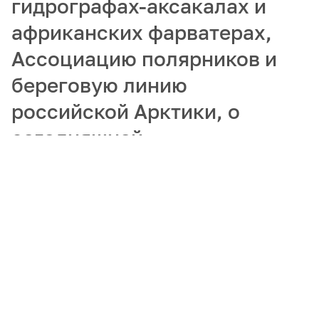
гидрографах-аксакалах и
африканских фарватерах,
Ассоциацию полярников и
береговую линию
российской Арктики, о
сегодняшней
востребованности
гидрографов и
популяризации арктических
профессий