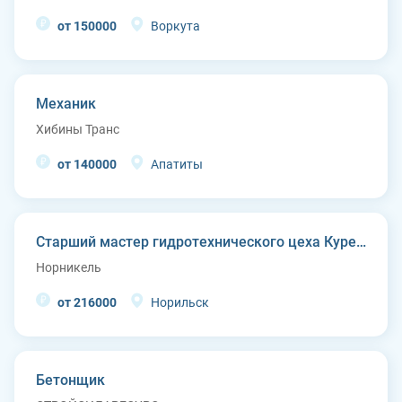
от 150000
Воркута
Механик
Хибины Транс
от 140000
Апатиты
Старший мастер гидротехнического цеха Курейской ГЭС (п. Светлогорск)
Норникель
от 216000
Норильск
Бетонщик