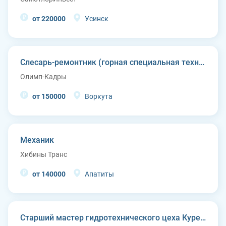
от 220000
Усинск
Слесарь-ремонтник (горная специальная техника)
Олимп-Кадры
от 150000
Воркута
Механик
Хибины Транс
от 140000
Апатиты
Старший мастер гидротехнического цеха Курейской ГЭС (п. Светлогорск)