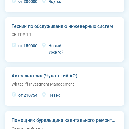
от 200000
Якутск
Техник по обслуживанию инженерных систем
СБ-ГРУПП
от 150000
Новый
Уренгой
Автоэлектрик (Чукотский АО)
Whitecliff Investment Management
от 210754
Певек
Помощник бурильщика капитального ремонта скважин (КРС)
СамотлорИнвест