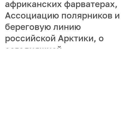
африканских фарватерах,
Ассоциацию полярников и
береговую линию
российской Арктики, о
сегодняшней
востребованности
гидрографов и
популяризации арктических
профессий