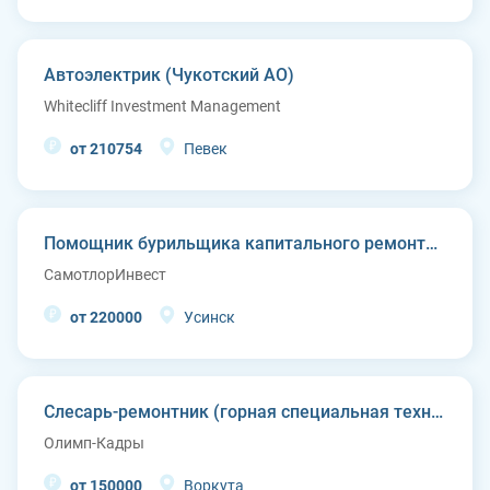
Автоэлектрик (Чукотский АО)
Whitecliff Investment Management
от 210754
Певек
Помощник бурильщика капитального ремонта скважин (КРС)
СамотлорИнвест
от 220000
Усинск
Слесарь-ремонтник (горная специальная техника)
Олимп-Кадры
от 150000
Воркута