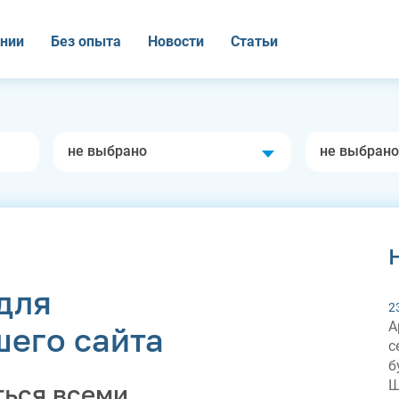
нии
Без опыта
Новости
Статьи
не выбрано
не выбрано
для
2
А
шего сайта
с
б
Ш
ться всеми