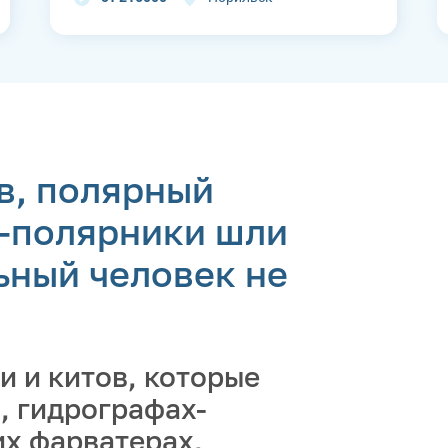
в, полярный
и-полярники шли
ьный человек не
и и китов, которые
, гидрографах-
их фарватерах,