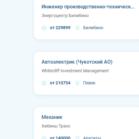
Инженер производственно-технического отдела
Энергоцентр Билибино
от 229899
Билибино
Автоэлектрик (Чукотский АО)
Whitecliff Investment Management
от 210754
Певек
Механик
Хибины Транс
от 140000
Апатиты