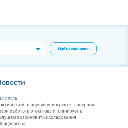
Найти вакансии
Новости
3.07.2026
рктический плавучий университет завершил
езон работы в этом году и планирует в
удущем возобновить исследования
пицбергена