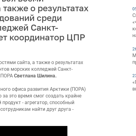
 также о результатах
0
С
дований среди
«
леджей Санкт-
к
ет координатор ЦПР
н
2
М
п
стями сайта, а также о результатах
нтов морских колледжей Санкт-
Р ПОРА
Светлана Шилина.
2
«
в
ного офиса развития Арктики (ПОРА)
о за это время смог создать крайне
родукт - агрегатор, способный
сотрудникам найти друг друга -