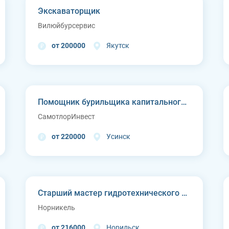
Экскаваторщик
Вилюйбурсервис
от 200000
Якутск
Помощник бурильщика капитального ремонта скважин (КРС)
СамотлорИнвест
от 220000
Усинск
Старший мастер гидротехнического цеха Курейской ГЭС (п. Светлогорск)
Норникель
от 216000
Норильск