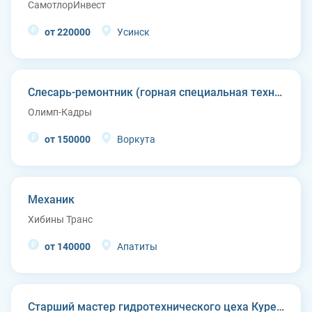
СамотлорИнвест
от 220000
Усинск
Слесарь-ремонтник (горная специальная техника)
Олимп-Кадры
от 150000
Воркута
Механик
Хибины Транс
от 140000
Апатиты
Старший мастер гидротехнического цеха Курейской ГЭС (п. Светлогорск)