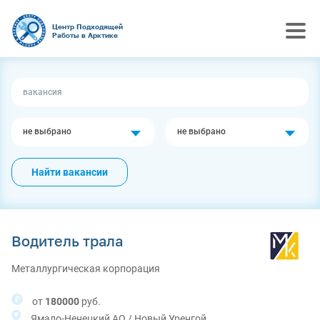
Центр Подходящей
Работы в Арктике
не выбрано
не выбрано
Найти вакансии
Водитель трала
Металлургическая корпорация
от
180000
руб.
Ямало-Ненецкий АО / Новый Уренгой