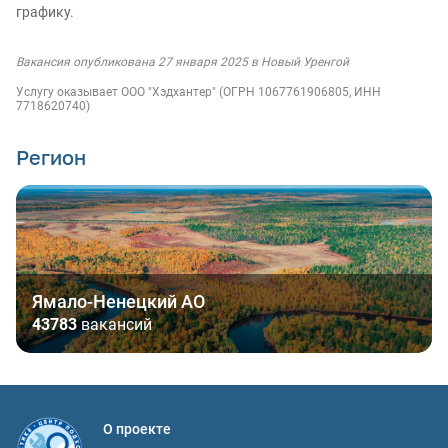
графику.
Вакансия опубликована 27 января 2025 в Новый Уренгой
Услугу оказывает ООО "Хэдхантер" (ОГРН 1067761906805, ИНН
7718620740)
Регион
Ямало-Ненецкий АО
43783
вакансий
О проекте