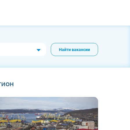
Найти вакансии
гион