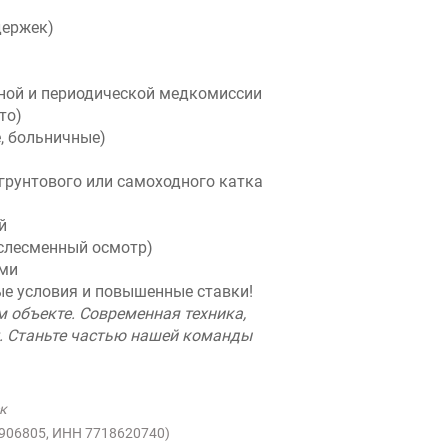
держек)
ной и периодической медкомиссии
то)
, больничные)
 грунтового или самоходного катка
й
ослесменный осмотр)
ами
е условия и повышенные ставки!
 объекте. Современная техника,
. Станьте частью нашей команды
к
1906805, ИНН 7718620740)