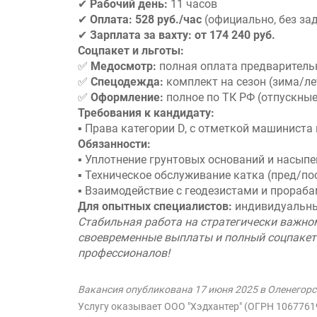
✔
Рабочий день:
11 часов
✔
Оплата:
528 руб./час
(официально, без за
✔
Зарплата за вахту:
от 174 240 руб.
Соцпакет и льготы:
✅
Медосмотр:
полная оплата предваритель
✅
Спецодежда:
комплект на сезон (зима/ле
✅
Оформление:
полное по ТК РФ (отпускные
Требования к кандидату:
▪ Права категории D, с отметкой машиниста
Обязанности:
▪ Уплотнение грунтовых оснований и насыпе
▪ Техническое обслуживание катка (пред/п
▪ Взаимодействие с геодезистами и прораб
Для опытных специалистов:
индивидуальны
Стабильная работа на стратегически важном
своевременные выплаты и полный соцпакет
профессионалов!
Вакансия опубликована 17 июня 2025 в Оленегорс
Услугу оказывает ООО "Хэдхантер" (ОГРН 106776