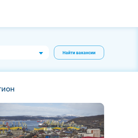
Найти вакансии
гион