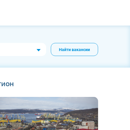
Найти вакансии
гион