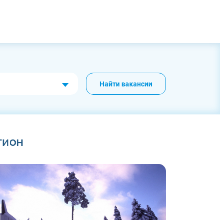
Найти вакансии
гион