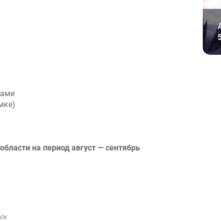
тами
мке)
области на период август — сентябрь
ск