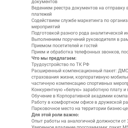
документов
Ведением реестра документов на отправку 
платежей
Содействием службе маркетинга по органи
мероприятий
Подготовкой разного рода аналитической 
Выполнением поручений руководителя в ра
Приемом посетителей и гостей
Прием и обработка телефонных звонков, п
Что мы предлагаем:
Трудоустройство по ТК РФ
Расширенный компенсационный пакет: ДМС 
страхования жизни, корпоративную мобильн
частичную компенсацию спортивных мероп
Конкурентную «белую» заработную плату и 
Обучение в Корпоративной академии компа
Работу в комфортном офисе в дружеской р
Парковочное место на территории бизнес-ц
Для этой роли важно:
Опыт работы на аналогичной должности от 
Уверенное владение программами: пакет MS O