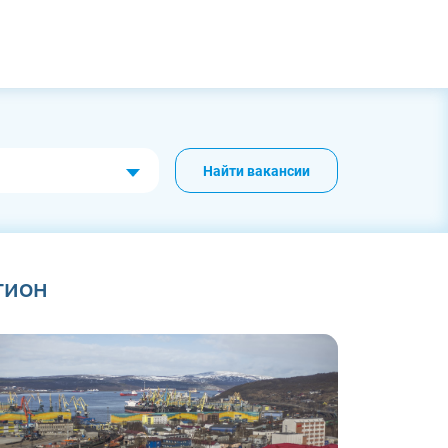
Найти вакансии
гион