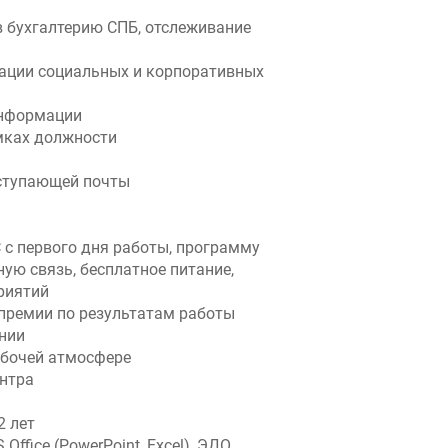
в бухгалтерию СПБ, отслеживание
зации социальных и корпоративных
информации
мках должности
оступающей почты
c первого дня работы, программу
ую связь, бесплатное питание,
риятий
премии по результатам работы
нии
абочей атмосфере
ентра
2 лет
ffice (PowerPoint, Excel), ЭДО