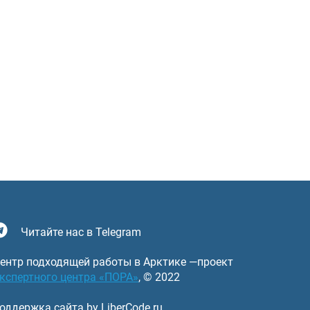
Читайте нас в Telegram
ентр подходящей работы в Арктике —проект
кспертного центра «ПОРА»
, © 2022
оддержка сайта by LiberCode.ru