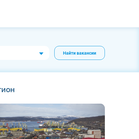
Найти вакансии
гион