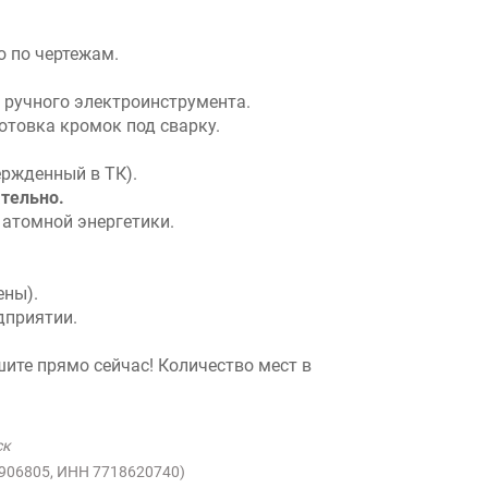
 по чертежам.
 ручного электроинструмента.
готовка кромок под сварку.
ержденный в ТК).
тельно.
 атомной энергетики.
ены).
дприятии.
ите прямо сейчас! Количество мест в
ск
1906805, ИНН 7718620740)