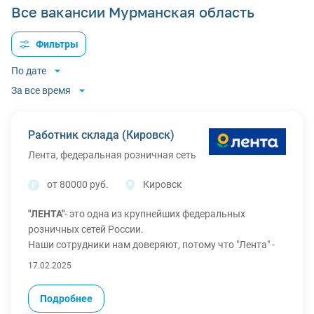
Все вакансии Мурманская область
Фильтры
По дате
За все время
Работник склада (Кировск)
Лента, федеральная розничная сеть
от 80000 руб.
Кировск
"ЛЕНТА"
- это одна из крупнейших федеральных
розничных сетей России.
Наши сотрудники нам доверяют, потому что "Лента" -
это команда, которая поддерживает.
17.02.2025
Начать можно без опыта работы - всему обучаем и
помогаем расти.
Подробнее
Выбирайте "Ленту" для работы и жизни!
Что мы