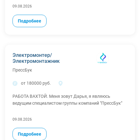
неисправностей, возникающих в процессе
09.08.2026
эксплуатации техники;
Оформление и ведение путевой документации в
Подробнее
установленном порядке.
Техника:
SDLG 953, HYUNDAI HL760-9S, HYUNDAI HL740-
7А
Требования:
Подтвержденный опыт работы от 2-ух лет;
Электромонтер/
Наличие удостоверения машиниста-тракториста с
Электромонтажник
открытыми категориями С, D.
Для получения дополнительной информации
ПрессБук
откликайтесь или звоните по телефону в контактах
от 180000 руб.
РАБОТА ВАХТОЙ. Меня зовут Дарья, я являюсь
ведущим специалистом группы компаний "ПрессБук"
09.08.2026
Подробнее