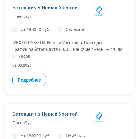
Бетонщик в Новый Уренгой
ПрессБук
от 180000 руб.
Салехард
МЕСТО РАБОТЫ: Новый Уренгой,п. Пангоды
График работы: Вахта 60/30. Рабочие смены — 7/0 по
11 часов.
Что мы гарантируем и предоставляем:
09.08.2026
Официальное трудоустройство по ТК РФ.
Полное обеспечение вахты:
Подробнее
- Бесплатное проживание в хостеле.
- Суточные 3500 р на неделю.
- Бесплатная спецодежда.
- Организованный проезд: билеты покупаем с вашего
города на поезде,стоимость до 6.000 р.
Бетонщик в Новый Уренгой
ПрессБук
от 180000 руб.
Ноябрьск