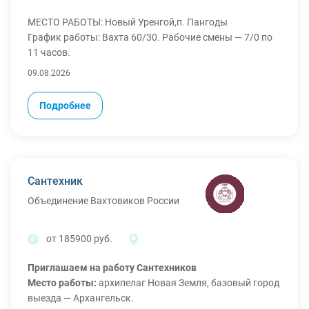
МЕСТО РАБОТЫ: Новый Уренгой,п. Пангоды
График работы: Вахта 60/30. Рабочие смены — 7/0 по
11 часов.
Что мы гарантируем и предоставляем:
09.08.2026
Официальное трудоустройство по ТК РФ.
Полное обеспечение вахты:
Подробнее
- Бесплатное проживание в хостеле.
- Суточные 3500 р на неделю.
- Бесплатная спецодежда.
- Организованный проезд: билеты покупаем с вашего
города на поезде,стоимость до 6.000 р.
Сантехник
Объединение Вахтовиков России
от 185900 руб.
Приглашаем на работу Сантехников
Место работы:
архипелаг Новая Земля, базовый город
выезда — Архангельск.