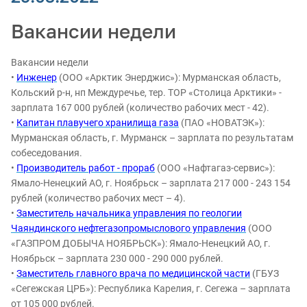
Вакансии недели
Вакансии недели
•
Инженер
(ООО «Арктик Энерджис»): Мурманская область,
Кольский р-н, нп Междуречье, тер. ТОР «Столица Арктики» -
зарплата 167 000 рублей (количество рабочих мест - 42).
•
Капитан плавучего хранилища газа
(ПАО «НОВАТЭК»):
Мурманская область, г. Мурманск – зарплата по результатам
собеседования.
•
Производитель работ - прораб
(ООО «Нафтагаз-сервис»):
Ямало-Ненецкий АО, г. Ноябрьск – зарплата 217 000 - 243 154
рублей (количество рабочих мест – 4).
•
Заместитель начальника управления по геологии
Чаяндинского нефтегазопромыслового управления
(ООО
«ГАЗПРОМ ДОБЫЧА НОЯБРЬСК»): Ямало-Ненецкий АО, г.
Ноябрьск – зарплата 230 000 - 290 000 рублей.
•
Заместитель главного врача по медицинской части
(ГБУЗ
«Сегежская ЦРБ»): Республика Карелия, г. Сегежа – зарплата
от 105 000 рублей.