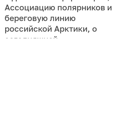
Ассоциацию полярников и
береговую линию
российской Арктики, о
сегодняшней
востребованности
гидрографов и
популяризации арктических
профессий