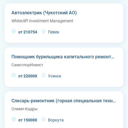
Автоэлектрик (Чукотский АО)
Whitecliff Investment Management
от 210754
Певек
Помощник бурильщика капитального ремонта скважин (КРС)
СамотлорИнвест
от 220000
Усинск
Слесарь-ремонтник (горная специальная техника)
Олимп-Кадры
от 150000
Воркута