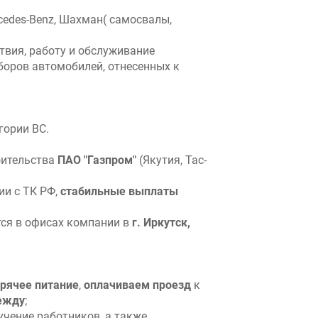
edes-Benz, Шахман( самосвалы,
ствия, работу и обслуживание
боров автомобилей, отнесенных к
гории ВС.
оительства
ПАО "Газпром"
(Якутия, Тас-
ии с ТК РФ,
стабильные выплаты
тся в офисах компании в
г. Иркутск,
орячее питание
,
оплачиваем проезд
к
ежду
;
учение работников, а также