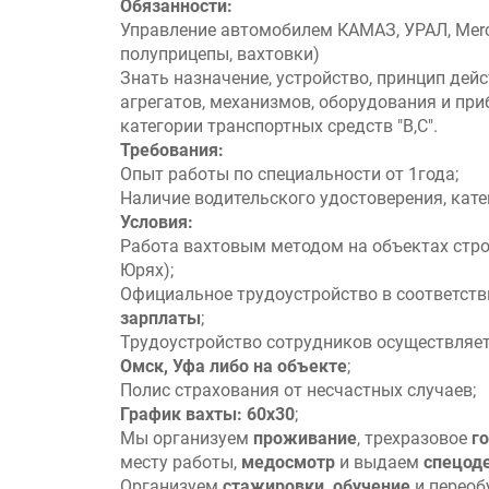
Обязанности:
Управление автомобилем КАМАЗ, УРАЛ, Merc
полуприцепы, вахтовки)
Знать назначение, устройство, принцип дей
агрегатов, механизмов, оборудования и при
категории транспортных средств "В,С".
Требования:
Опыт работы по специальности от 1года;
Наличие водительского удостоверения, кате
Условия:
Работа вахтовым методом на объектах стр
Юрях);
Официальное трудоустройство в соответств
зарплаты
;
Трудоустройство сотрудников осуществляе
Омск, Уфа либо на объекте
;
Полис страхования от несчастных случаев;
График вахты: 60х30
;
Мы организуем
проживание
, трехразовое
г
месту работы,
медосмотр
и выдаем
спецод
Организуем
стажировки, обучение
и переоб