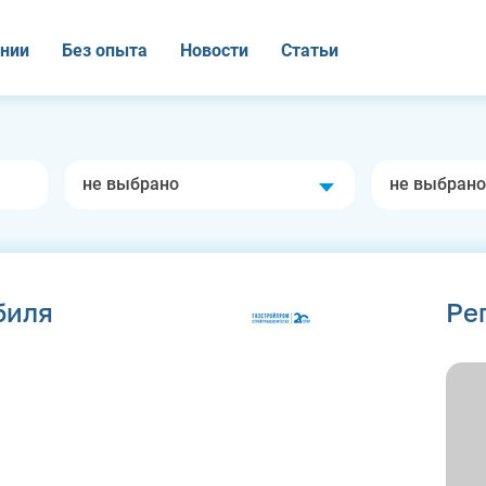
нии
Без опыта
Новости
Статьи
не выбрано
не выбрано
биля
Ре