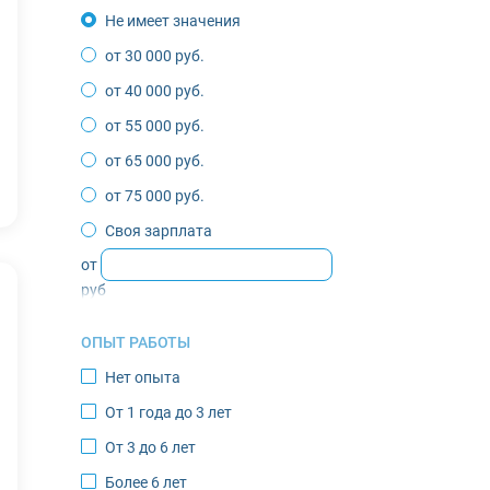
Не имеет значения
Воркута
от 30 000 руб.
Губкинский
от 40 000 руб.
Депутатский
от 55 000 руб.
Жиганск
от 65 000 руб.
Зырянка
от 75 000 руб.
Игарка
Своя зарплата
Инта
от
Казачье
руб
Кандалакша
ОПЫТ РАБОТЫ
Кировск
Нет опыта
Костомукша
От 1 года до 3 лет
Лабытнанги
От 3 до 6 лет
Мончегорск
Более 6 лет
Муравленко