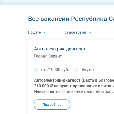
Все вакансии Республика С
По дате
За все время
Автоэлектрик-диагност
Глобал Сервис
от 210000 руб.
Якутск
Автоэлектрик-диагност (Вахта в Благов
210 000 ₽ на руки + проживание и питан
Ищем опытного автоэлектрика-диагноста
полное обеспечение быта с первого дня.
ВАШ ДОХОД И РИТМ РАБОТЫ
Подробнее
•
Зарплата:
210 000 ₽ за вахту (чистыми н
•
График:
Вахта 60/30 или 90/30 (смены п