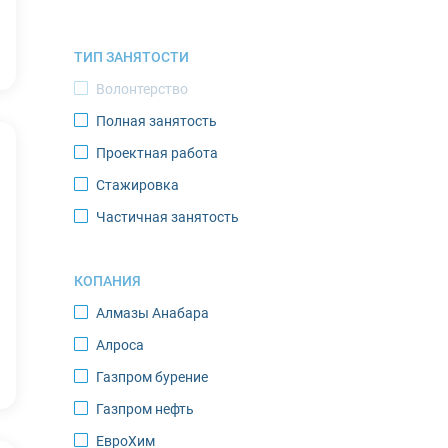
Мурманск
ТИП ЗАНЯТОСТИ
Нарьян-Мар
Волонтерство
Новодвинск
Полная занятость
Новый Уренгой
Проектная работа
Норильск
Стажировка
Ноябрьск
Частичная занятость
Оленегорск
Оленек
КОПАНИЯ
Певек
Алмазы Анабара
Салехард
Алроса
Саскылах
Газпром бурение
Северодвинск
Газпром нефть
Североморск
ЕвроХим
Среднеколымск