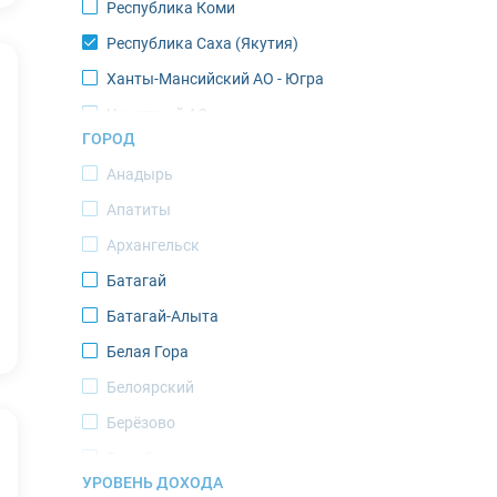
Республика Коми
Республика Саха (Якутия)
Ханты-Мансийский АО - Югра
Чукотский АО
ГОРОД
Ямало-Ненецкий АО
Анадырь
Апатиты
Архангельск
Батагай
Батагай-Алыта
Белая Гора
Белоярский
Берёзово
Билибино
УРОВЕНЬ ДОХОДА
Верхоянск