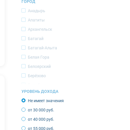
ГОРОД
Ямало-Ненецкий АО
Анадырь
Апатиты
Архангельск
Батагай
Батагай-Алыта
Белая Гора
Белоярский
Берёзово
Билибино
УРОВЕНЬ ДОХОДА
Верхоянск
Не имеет значения
Воркута
от 30 000 руб.
Губкинский
от 40 000 руб.
Депутатский
от 55 000 руб.