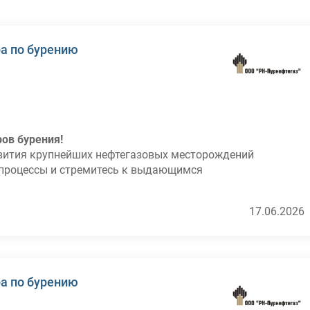
а по бурению
ов бурения!
звития крупнейших нефтегазовых месторождений
 процессы и стремитесь к выдающимся
17.06.2026
троительства и реконструкции скважин на
сетевого графика буровых работ.
 показателей, недопущение превышения затрат
периодами.
а по бурению
тов скважин (ВНС, ЗБС).
ших практик в области бурения.