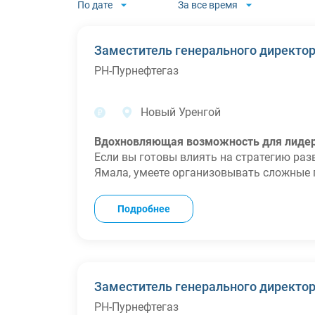
По дате
За все время
Заместитель генеpального диpектоp
РН-Пурнефтегаз
Новый Уренгой
Вдохновляющая возможность для лидер
Если вы готовы влиять на стратегию ра
Ямала, умеете организовывать сложные
результатам — эта позиция для Вас!
Ваши задачи:
Подробнее
Организация и контроль качественного с
месторождениях компании.
Обеспечение выполнения бизнес-плана и 
Анализ и оптимизация производственных
и сроков по сравнению с предыдущими 
Заместитель генеpального диpектоp
Контроль за достижением плановых деби
РН-Пурнефтегаз
Внедрение современных технологий и луч