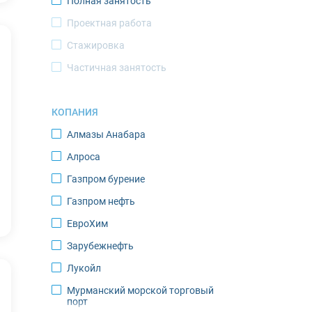
Полная занятость
Новый Уренгой
Проектная работа
Норильск
Стажировка
Ноябрьск
Частичная занятость
Оленегорск
Оленек
КОПАНИЯ
Певек
Алмазы Анабара
Салехард
Алроса
Саскылах
Газпром бурение
Северодвинск
Газпром нефть
Североморск
ЕвроХим
Среднеколымск
Зарубежнефть
Тикси
Лукойл
Томтор
Мурманский морской торговый
Усинск
порт