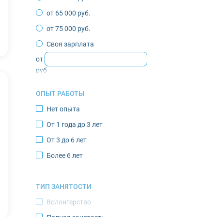
Жиганск
от 65 000 руб.
Зырянка
от 75 000 руб.
Игарка
Своя зарплата
Инта
от
Казачье
руб
Кандалакша
ОПЫТ РАБОТЫ
Кировск
Нет опыта
Костомукша
От 1 года до 3 лет
Лабытнанги
От 3 до 6 лет
Мончегорск
Более 6 лет
Муравленко
Мурманск
ТИП ЗАНЯТОСТИ
Нарьян-Мар
Волонтерство
Новодвинск