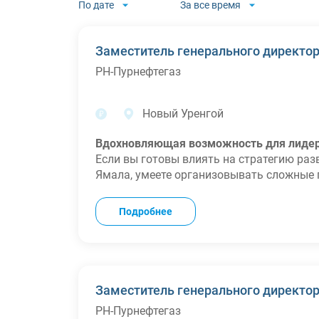
По дате
За все время
Заместитель генеpального диpектоp
РН-Пурнефтегаз
Новый Уренгой
Вдохновляющая возможность для лидер
Если вы готовы влиять на стратегию ра
Ямала, умеете организовывать сложные
результатам — эта позиция для Вас!
Ваши задачи:
Подробнее
Организация и контроль качественного с
месторождениях компании.
Обеспечение выполнения бизнес-плана и 
Анализ и оптимизация производственных
и сроков по сравнению с предыдущими 
Заместитель генеpального диpектоp
Контроль за достижением плановых деби
РН-Пурнефтегаз
Внедрение современных технологий и луч