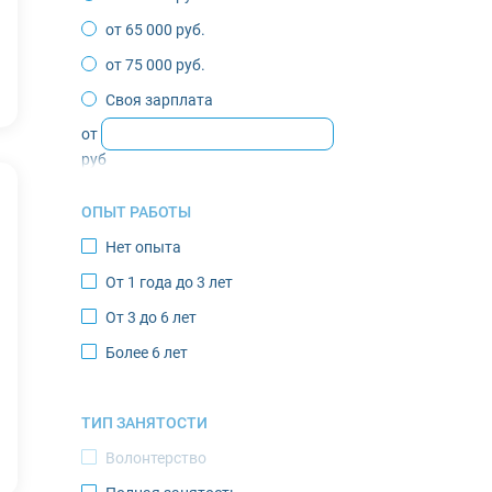
Жиганск
от 65 000 руб.
Зырянка
от 75 000 руб.
Игарка
Своя зарплата
Инта
от
Казачье
руб
Кандалакша
ОПЫТ РАБОТЫ
Кировск
Нет опыта
Костомукша
От 1 года до 3 лет
Лабытнанги
От 3 до 6 лет
Мончегорск
Более 6 лет
Муравленко
Мурманск
ТИП ЗАНЯТОСТИ
Нарьян-Мар
Волонтерство
Новодвинск