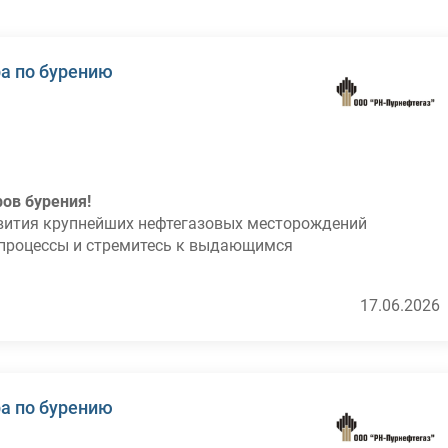
а по бурению
ов бурения!
звития крупнейших нефтегазовых месторождений
 процессы и стремитесь к выдающимся
17.06.2026
троительства и реконструкции скважин на
сетевого графика буровых работ.
 показателей, недопущение превышения затрат
периодами.
а по бурению
тов скважин (ВНС, ЗБС).
ших практик в области бурения.