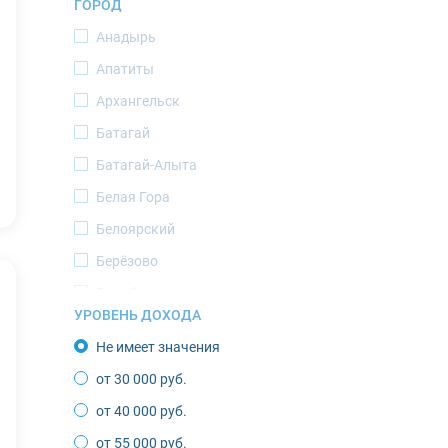
ГОРОД
Ямало-Ненецкий АО
Анадырь
Апатиты
Архангельск
Батагай
Батагай-Алыта
Белая Гора
Белоярский
Берёзово
Билибино
УРОВЕНЬ ДОХОДА
Верхоянск
Не имеет значения
Воркута
от 30 000 руб.
Губкинский
от 40 000 руб.
Депутатский
от 55 000 руб.