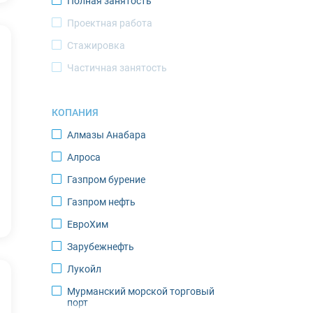
Полная занятость
Новый Уренгой
Проектная работа
Норильск
Стажировка
Ноябрьск
Частичная занятость
Оленегорск
Оленек
КОПАНИЯ
Певек
Алмазы Анабара
Салехард
Алроса
Саскылах
Газпром бурение
Северодвинск
Газпром нефть
Североморск
ЕвроХим
Среднеколымск
Зарубежнефть
Тикси
Лукойл
Томтор
Мурманский морской торговый
Усинск
порт