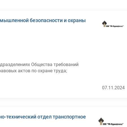
омышленной безопасности и охраны
одразделениях Общества требований
авовых актов по охране труда;
 по предупреждению профессиональных
оизводстве, по улучшению условий труда;
07.11.2024
е труда;
ах состояния охраны труда и условий труда на
о-технический отдел транспортное
ых случаев на производстве. Формировать
ять мониторинг корректирующих мероприятий