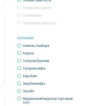
Полная занятость
Новый Уренгой
Проектная работа
Норильск
Стажировка
Ноябрьск
Частичная занятость
Оленегорск
Оленек
КОПАНИЯ
Певек
Алмазы Анабара
Салехард
Алроса
Саскылах
Газпром бурение
Северодвинск
Газпром нефть
Североморск
ЕвроХим
Среднеколымск
Зарубежнефть
Тикси
Лукойл
Томтор
Мурманский морской торговый
Усинск
порт