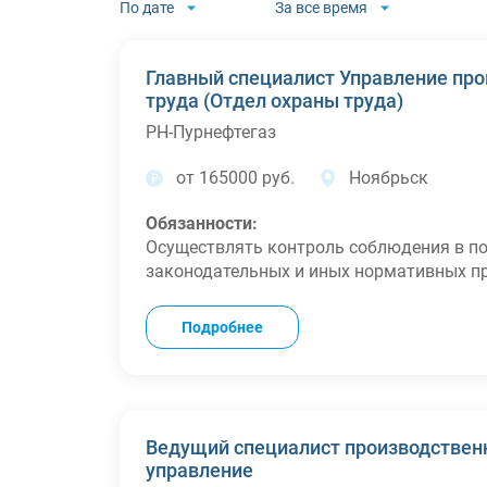
По дате
За все время
Главный специалист Управление пр
труда (Отдел охраны труда)
РН-Пурнефтегаз
от 165000 руб.
Ноябрьск
Обязанности:
Осуществлять контроль соблюдения в п
законодательных и иных нормативных пр
участвовать в разработке мероприятий
заболеваний и несчастных случаев на пр
Подробнее
проводить вводные инструктажи по охран
организовывать и участвовать в проверк
рабочих местах;
формировать отчеты по охране труда;
осуществлять бизнес-планирование;
Ведущий специалист производственн
организовывать расследование несчастн
управление
соответствующие материалы, осуществл