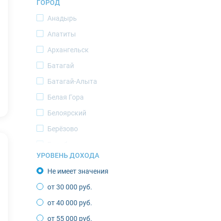
ГОРОД
Ямало-Ненецкий АО
Анадырь
Апатиты
Архангельск
Батагай
Батагай-Алыта
Белая Гора
Белоярский
Берёзово
Билибино
УРОВЕНЬ ДОХОДА
Верхоянск
Не имеет значения
Воркута
от 30 000 руб.
Губкинский
от 40 000 руб.
Депутатский
от 55 000 руб.