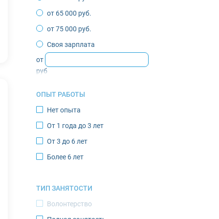
Жиганск
от 65 000 руб.
Зырянка
от 75 000 руб.
Игарка
Своя зарплата
Инта
от
Казачье
руб
Кандалакша
ОПЫТ РАБОТЫ
Кировск
Нет опыта
Костомукша
От 1 года до 3 лет
Лабытнанги
От 3 до 6 лет
Мончегорск
Более 6 лет
Муравленко
Мурманск
ТИП ЗАНЯТОСТИ
Нарьян-Мар
Волонтерство
Новодвинск