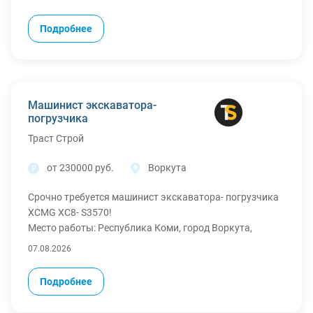
Условия:
Зарплата - 230 000 рублей в месяц
Подробнее
Оформление по ТК РФ
Вахта - 60 дней работа / 30 - отдых
График - 7 дней в неделю
Рабочие часы - 11
Проживание в гостинице
Машинист экскаватора-
3-х разовое питание
погрузчика
Спецодежда - бесплатно
Траст Строй
Проезд оплачиваем (покупаем билеты)
Медосмотр - за наш счет
от 230000 руб.
Воркута
Зарплата - на вашу карту или 3 лицо
Срочно требуется машинист экскаватора- погрузчика
XCMG XC8- S3570!
Место работы: Республика Коми, город Воркута,
Воркутинская ТЭЦ 2, строительство мазутного
07.08.2026
хозяйства.
Условия:
Подробнее
Зарплата - 250 000 рублей в месяц
Оформление по ТК РФ