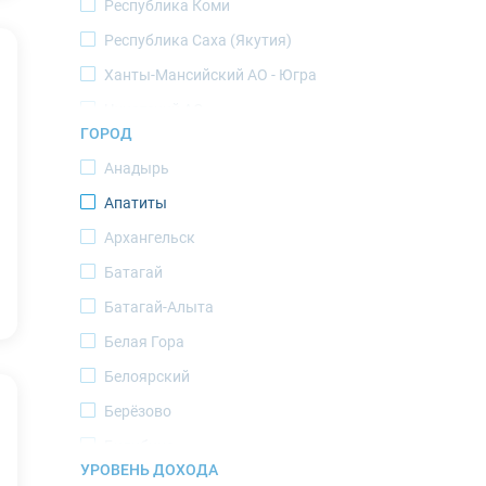
Республика Коми
Республика Саха (Якутия)
Ханты-Мансийский АО - Югра
Чукотский АО
ГОРОД
Ямало-Ненецкий АО
Анадырь
Апатиты
Архангельск
Батагай
Батагай-Алыта
Белая Гора
Белоярский
Берёзово
Билибино
УРОВЕНЬ ДОХОДА
Верхоянск