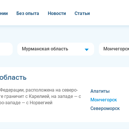
нии
Без опыта
Новости
Статьи
Мурманская область
Мончегорс
область
Федерации, расположена на северо-
Апатиты
е граничит с Карелией, на западе — с
Мончегорск
ро-западе — с Норвегией
Североморск