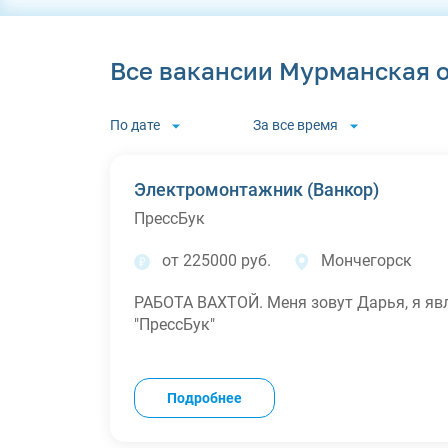
Все вакансии Мурманская 
По дате
За все время
Электромонтажник (Ванкор)
ПрессБук
от 225000 руб.
Мончегорск
РАБОТА ВАХТОЙ. Меня зовут Дарья, я я
"ПрессБук"
Подробнее