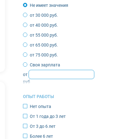
Не имеет значения
Воркута
от 30 000 руб.
Губкинский
от 40 000 руб.
Депутатский
от 55 000 руб.
Жиганск
от 65 000 руб.
Зырянка
от 75 000 руб.
Игарка
Своя зарплата
Инта
от
Казачье
руб
Кандалакша
ОПЫТ РАБОТЫ
Кировск
Нет опыта
Костомукша
От 1 года до 3 лет
Лабытнанги
От 3 до 6 лет
Мончегорск
Более 6 лет
Муравленко