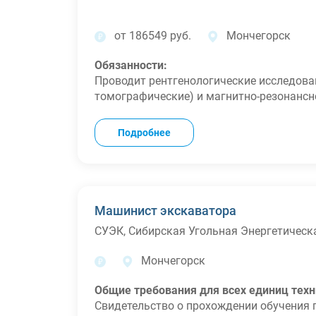
от 186549 руб.
Мончегорск
Обязанности:
Проводит рентгенологические исследован
томографические) и магнитно-резонансн
результаты;
Определяет показания к проведению исс
Подробнее
исследования. Выбирает и составляет п
результатам исследования. Обеспечивае
Проводит профилактические (скринингов
числе, предварительные и периодические
Проводит анализ медико-статистическо
Машинист экскаватора
документацию, организовывает деятель
СУЭК, Сибирская Угольная Энергетичес
персонала;
Оказывает медицинскую помощь пациент
Мончегорск
Консультирует врачей иных специальнос
диагностики;
Общие требования для всех единиц техн
Соотносит результаты рентгенологическ
Свидетельство о прохождении обучения 
методов диагностики.