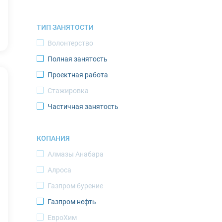
Мурманск
ТИП ЗАНЯТОСТИ
Нарьян-Мар
Волонтерство
Новодвинск
Полная занятость
Новый Уренгой
Проектная работа
Норильск
Стажировка
Ноябрьск
Частичная занятость
Оленегорск
Оленек
КОПАНИЯ
Певек
Алмазы Анабара
Салехард
Алроса
Саскылах
Газпром бурение
Северодвинск
Газпром нефть
Североморск
ЕвроХим
Среднеколымск