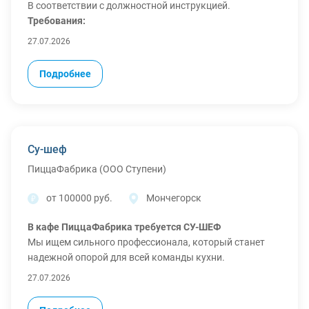
В соответствии с должностной инструкцией.
Требования:
начальное/среднее профессиональное образование,
27.07.2026
опыт работы не менее года,
дополнительная информация при собеседовании.
Подробнее
Условия:
Скользящий график работы;
Заработная плата: частота выплат - дважды в месяц.
Оформление по ТК;
Соц.пакет
Су-шеф
Дополнительная информация при собеседовании.
ПиццаФабрика (ООО Ступени)
от 100000 руб.
Мончегорск
В кафе ПиццаФабрика требуется СУ-ШЕФ
Мы ищем сильного профессионала, который станет
надежной опорой для всей команды кухни.
Что предстоит делать:
27.07.2026
Управлять кухней и организовывать работу смены.
Контролировать качество блюд на всех этапах: от