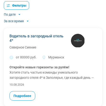
Фильтры
По дате
За все время
Водитель в загородный отель
4*
Северное Сияние
от 80000 руб.
Мурманск
Откройте новые горизонты за рулём!
Хотите стать частью команды уникального
загородного отеля 4* в Заполярье, где каждый день —
это новые впечатления, а работа — не просто рутина, а
10.08.2026
возможность внести вклад в комфорт гостей и
сотрудников? Присоединяйтесь к нам!
Подробнее
Что и на чём предстоит перевозить:
• Доставка сотрудников на смены и обратно