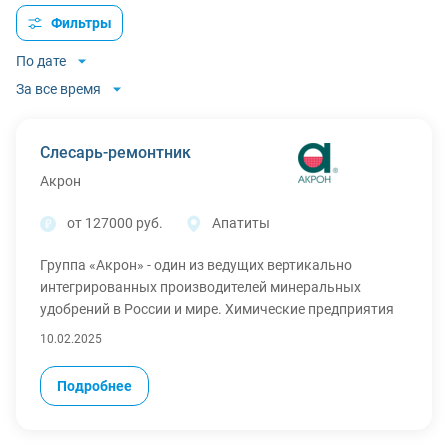
Фильтры
По дате
За все время
Слесарь-ремонтник
Акрон
от 127000 руб.
Апатиты
Группа «Акрон» - один из ведущих вертикально
интегрированных производителей минеральных
удобрений в России и мире. Химические предприятия
Группы расположены в Великом Новгороде (ПАО
10.02.2025
«Акрон») и Смоленской области (ПАО «Дорогобуж»).
Группа ведет собственную добычу фосфатного сырья в
Подробнее
Мурманской области (АО «СЗФК») и реализует проект
по разработке калийного месторождения в Пермском
крае (ЗАО «ВКК»).