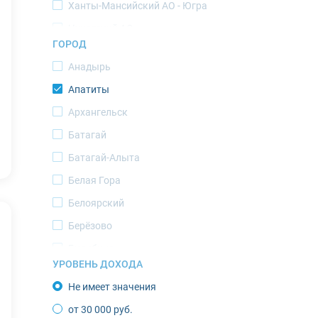
Ханты-Мансийский АО - Югра
Чукотский АО
ГОРОД
Ямало-Ненецкий АО
Анадырь
Апатиты
Архангельск
Батагай
Батагай-Алыта
Белая Гора
Белоярский
Берёзово
Билибино
УРОВЕНЬ ДОХОДА
Верхоянск
Не имеет значения
Воркута
от 30 000 руб.
Губкинский