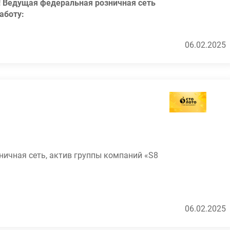
! Ведущая федеральная розничная сеть
аботу:
медицины.
РАБОТЫ НА ДОЛЖНОСТЯХ: старший продавец,
06.02.2025
уфабрикатов
дуктами, остальному научим!
ки за стаж. Средний доход
56000 – 79000
руб. в
ичная сеть, актив группы компаний «S8
ный рабочий день, неполная рабочая неделя
нных ситуациях
елем всероссийских государственных лотерей
атным кофе и чаем
06.02.2025
и его семьи в формате телемедицины, включая
торговых точек и более 4500 сотрудников.