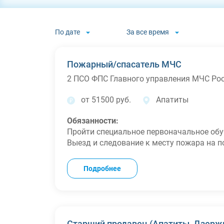
По дате
За все время
Пожарный/спасатель МЧС
2 ПСО ФПС Главного управления МЧС Ро
от 51500 руб.
Апатиты
Обязанности:
Пройти специальное первоначальное обу
Выезд и следование к месту пожара на 
Совершенствовать свою физическую и п
пожарным инструментом и аварийно-сп
Подробнее
Принимать закрепленное пожарно-технич
оборудование при заступлении на боево
Выполнять обязанности, предусмотренные
внутреннем наряде
Знакомиться с оперативной обстановкой
Старший продавец (Апатиты, Дзержи