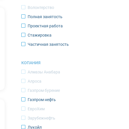
Волонтерство
Новодвинск
Полная занятость
Новый Уренгой
Проектная работа
Норильск
Стажировка
Ноябрьск
Частичная занятость
Оленегорск
Оленек
КОПАНИЯ
Певек
Алмазы Анабара
Салехард
Алроса
Саскылах
Газпром бурение
Северодвинск
Газпром нефть
Североморск
ЕвроХим
Среднеколымск
Зарубежнефть
Тикси
Лукойл
Томтор