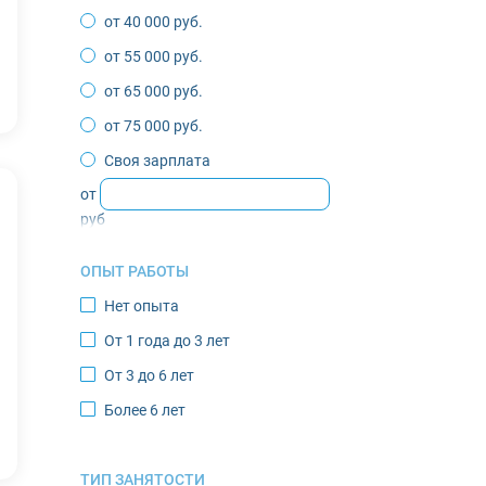
от 40 000 руб.
Депутатский
от 55 000 руб.
Жиганск
от 65 000 руб.
Зырянка
от 75 000 руб.
Игарка
Своя зарплата
Инта
от
Казачье
руб
Кандалакша
ОПЫТ РАБОТЫ
Кировск
Нет опыта
Костомукша
От 1 года до 3 лет
Лабытнанги
От 3 до 6 лет
Мончегорск
Более 6 лет
Муравленко
Мурманск
ТИП ЗАНЯТОСТИ
Нарьян-Мар