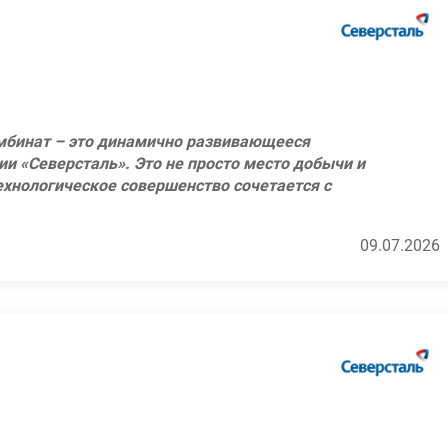
территорий, перемещение грунта и
 использующих сжиженные
я в общежитии;
дке коммуникационных линий внутри карьера.
 опасных производственных
аботы;
рудование, работающее под
ждый сотрудник может использовать ежегодно
иниста соответствующей категории (D).
атегорий: здоровье, спорт, образование,
асследованию аварий, не повлекших за собой
творительность;
таллургических предприятий России компании
мбинат – это динамично развивающееся
 и стоматологию;
ии «Северсталь». Это не просто место добычи и
ышенной опасностью на объектах АО «Олкон»;
дицинской комиссии;
технологическое совершенство сочетается с
кон»;
а на базе предприятия;
н из лидеров в поставках железорудного
ков при выполнении работ повышенной
и обратно;
м передовых технологий в добыче и
 объектах горно-металлургической
09.07.2026
я в общежитии;
профессионалы своего дела, которые каждый
ленегорск.
, навыкам и талантам!
очная система. Марочная система».
аботы;
ждый сотрудник может использовать ежегодно
й России (лидер рейтингов РБК, Форбс и
атегорий: здоровье, спорт, образование,
территорий, перемещение грунта и
творительность;
ждый сотрудник может использовать ежегодно
 и стоматологию;
дке коммуникационных линий внутри карьера.
атегорий: здоровье, спорт, образование,
дицинской комиссии;
творительность;
а на базе предприятия;
иниста соответствующей категории (D).
аботы;