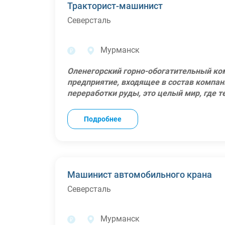
Выполнение земельных работ, расчистка 
Тракторист-машинист
- «правила безопасности для объектов,
Предоставление бесплатного проживани
строительных материалов;
углеводородные газы»;
Северсталь
Бесплатное трехразовое питание;
Участие в строительстве дорог, прокла
- «правила промышленной безопасности
Годовое премирование по результатам р
Мы ожидаем, что у Вас:
объектов, на которых используется обо
Участие в программе гибких льгот - ка
Наличие удостоверений тракториста-маш
Мурманск
избыточным давлением»;
выделенную сумму денег на товары из 6 к
Работа у нас это:
- «инструкция по техническому учету и р
страхование, отдых и путешествия, благо
Работа в одном из крупнейших горно-ме
Оленегорский горно-обогатительный ко
несчастных случаев»;
Полный социальный пакет, включая ДМС
Северсталь;
предприятие, входящее в состав компан
- «стандарт по организации работ с пов
Компенсация затрат на прохождение ме
Официальное трудоустройство;
переработки руды, это целый мир, где 
- «положение о нарядной системе АО «Ол
Возможность посещения спортивного зал
Вахтовый метод работы 30/30;
непоколебимым духом Севера. Мы – оди
- «положение о применении наряд-допус
Предоставление СИЗов и спец одежды;
Предоставление билетов к месту работы 
концентрата, работаем с использование
опасности на опасных производственных
Подробнее
Доставка служебным транспортом;
Предоставление бесплатного проживани
переработке руд. Наша команда – это 
промышленности»
Рабочее место: Мурманская область, г. О
Компенсация питания;
день находят применение своим знаниям
- стандарт АО «Олкон» «Блокировка. Бир
Годовое премирование по результатам р
Примеры будущих задач:
Работа у нас - это :
Участие в программе гибких льгот - ка
Управление колесным трактором;
Работа у одного из лучших работодателе
выделенную сумму денег на товары из 6 к
Выполнение земельных работ, расчистка 
Хэдхантер);
Машинист автомобильного крана
страхование, отдых и путешествия, благо
строительных материалов;
Участие в программе гибких льгот - ка
Северсталь
Полный социальный пакет, включая ДМС
Участие в строительстве дорог, прокла
выделенную сумму денег на товары из 6 к
Компенсация затрат на прохождение ме
Мы ожидаем, что у Вас:
страхование, отдых и путешествия, благо
Возможность посещения спортивного зал
Наличие удостоверений тракториста-маш
Годовое премирование по результатам р
Мурманск
Предоставление СИЗов и спец одежды;