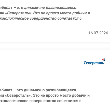
мбинат – это динамично развивающееся
ии «Северсталь». Это не просто место добычи и
технологическое совершенство сочетается с
н из лидеров в поставках железорудного
м передовых технологий в добыче и
16.07.2026
профессионалы своего дела, которые каждый
, навыкам и талантам!
кументации дробильно-обогатительной фабрики;
сполнения результатов надзорных проверок;
ционной программы, оборудования и
дения технической документации;
м расходов материалов и энергоресурсов в
мбинат – это динамично развивающееся
ии «Северсталь». Это не просто место добычи и
ение, изменение, передачу и прочих действий в
технологическое совершенство сочетается с
 лица;
н из лидеров в поставках железорудного