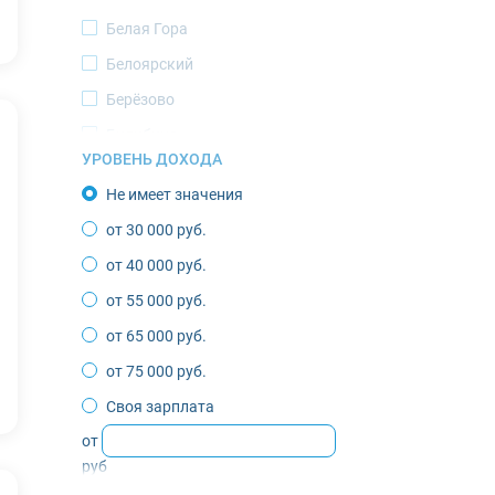
Белая Гора
Белоярский
Берёзово
Билибино
УРОВЕНЬ ДОХОДА
Верхоянск
Не имеет значения
Воркута
от 30 000 руб.
Губкинский
от 40 000 руб.
Депутатский
от 55 000 руб.
Жиганск
от 65 000 руб.
Зырянка
от 75 000 руб.
Игарка
Своя зарплата
Инта
от
Казачье
руб
Кандалакша