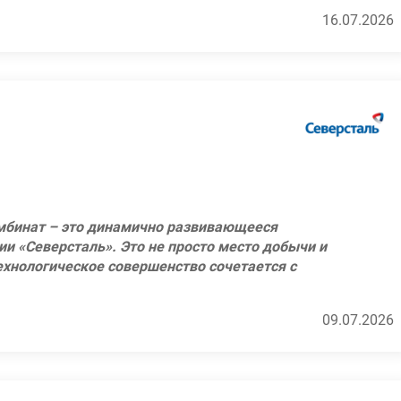
депремировании персонала;
м передовых технологий в добыче и
16.07.2026
роля промышленной безопасности;
профессионалы своего дела, которые каждый
, навыкам и талантам!
о мастера, на участок буро-взрывных работ.
выполнения буровзрывных работ;
о повышению эффективности буровзрывных
ском) профильном образование стаж работы на
буровых работ требованиям проектной
разование стаж работы на производстве не
 БВР, анализ причин отклонений и разработка
мбинат – это динамично развивающееся
ии «Северсталь». Это не просто место добычи и
ышленной безопасности (далее - ОТ и ПБ),
шего образования "Открытые горные работы";
технологическое совершенство сочетается с
 и иными нормативными правовыми актами
 3-х лет.
н из лидеров в поставках железорудного
м передовых технологий в добыче и
рных работ и переработке твердых полезных
09.07.2026
таллургических предприятий России компании
профессионалы своего дела, которые каждый
, навыкам и талантам!
водственных объектов, на которых используются
Российской Федерации»;
и обратно;