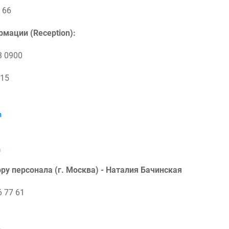
 66
мации (Reception):
3 0900
915
m
m
ру персонала (г. Москва) - Наталия Бачинская
6 77 61