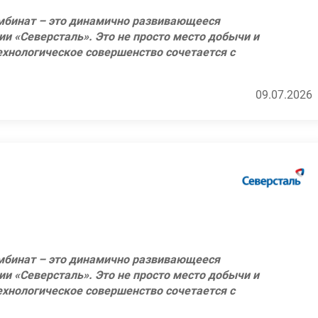
тивные мероприятия;
таллургических предприятий России компании
мбинат – это динамично развивающееся
ленегорск.
иты для сотрудников по внутренней ставке и
ии «Северсталь». Это не просто место добычи и
технологическое совершенство сочетается с
 компенсация аренды жилья, компенсация
н из лидеров в поставках железорудного
и обратно;
х сотрудников;
м передовых технологий в добыче и
09.07.2026
я в общежитии;
Оленегорск
профессионалы своего дела, которые каждый
, навыкам и талантам!
аботы;
ждый сотрудник может использовать ежегодно
ское обслуживание;
атегорий: здоровье, спорт, образование,
ебованиями техники безопасности и правилами
творительность;
 и стоматологию;
инструкциям;
дицинской комиссии;
ное выявление неисправностей.
а на базе предприятия;
ашинист автомобильного крана" не ниже 7
мбинат – это динамично развивающееся
ленегорск.
ии «Северсталь». Это не просто место добычи и
технологическое совершенство сочетается с
 России (лидер рейтингов РБК, Форбс и
н из лидеров в поставках железорудного