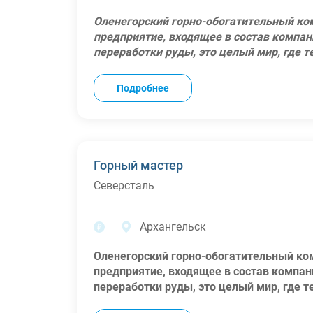
Оленегорский горно-обогатительный ко
предприятие, входящее в состав компан
переработки руды, это целый мир, где 
непоколебимым духом Севера. Мы – оди
концентрата, работаем с использование
Подробнее
переработке руд. Наша команда – это 
день находят применение своим знаниям
Примеры будущих задач:
участие в согласовании технической до
Горный мастер
составление плана развития персонала;
Северсталь
информирование персонала и контроль и
формирование предложений для инвести
потребностей в услугах;
Архангельск
осуществление контроля правильного ве
контроль соблюдения установленных нор
Оленегорский горно-обогатительный ко
рамках бюджета и лимитов ДОФ;
предприятие, входящее в состав компан
ответственность за разглашение, уничтож
переработки руды, это целый мир, где 
отношении персональных данных другого
непоколебимым духом Севера. Мы – оди