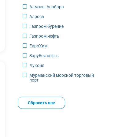
Алмазы Анабара
Салехард
Алроса
Саскылах
Газпром бурение
Северодвинск
Газпром нефть
Североморск
ЕвроХим
Среднеколымск
Зарубежнефть
Тикси
Лукойл
Томтор
Мурманский морской торговый
Усинск
порт
Усть-Куйга
НОВАТЭК
Хонуу
Норильский никель
Сбросить все
Черский
РН-Пурнефтегаз
Чокурдах
Россети Северо-Запад
Якутск
РУСАЛ