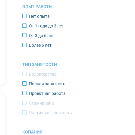
ОПЫТ РАБОТЫ
Кировск
Нет опыта
Костомукша
От 1 года до 3 лет
Лабытнанги
От 3 до 6 лет
Мончегорск
Более 6 лет
Муравленко
Мурманск
ТИП ЗАНЯТОСТИ
Нарьян-Мар
Волонтерство
Новодвинск
Полная занятость
Новый Уренгой
Проектная работа
Норильск
Стажировка
Ноябрьск
Частичная занятость
Оленегорск
Оленек
КОПАНИЯ
Певек