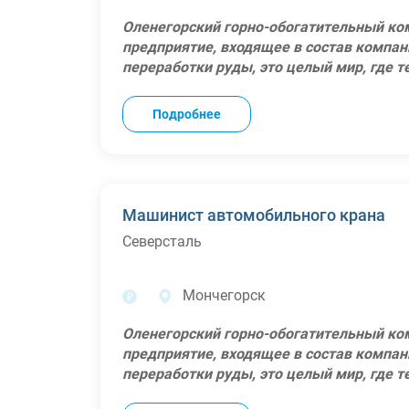
Работа у нас это:
ДМС со стоматологией, санатории, спор
Доставка служебным транспортом;
Работа в одном из крупнейших горно-ме
Компенсацию здорового питания;
Оленегорский горно-обогатительный ко
Рабочее место: Мурманская область, г. О
Северсталь;
Компенсацию процентов по ипотеке, кред
предприятие, входящее в состав компан
Официальное трудоустройство;
другие льготы;
переработки руды, это целый мир, где 
Вахтовый метод работы 30/30;
Оплата релокации (выплата подъемных,
непоколебимым духом Севера. Мы – оди
Предоставление билетов к месту работы 
билетов к месту работы) для иногородни
концентрата, работаем с использование
Подробнее
Предоставление бесплатного проживани
Рабочее место: Мурманская область, г. 
переработке руд. Наша команда – это 
Компенсация питания;
день находят применение своим знаниям
Годовое премирование по результатам р
Примеры будущих задач:
Участие в программе гибких льгот - ка
Подготовка крана к работе и его техниче
выделенную сумму денег на товары из 6 к
Управление краном в соответствии с тр
Машинист автомобильного крана
страхование, отдых и путешествия, благо
дорожного движения;
Северсталь
Полный социальный пакет, включая ДМС
Подъем и перемещение грузов согласно 
Компенсация затрат на прохождение ме
Контроль состояния крана и своевремен
Возможность посещения спортивного зал
Мы ожидаем, что у Вас:
Мончегорск
Предоставление СИЗов и спец одежды;
Наличие свидетельства по профессии "М
Доставка служебным транспортом;
разряда;
Оленегорский горно-обогатительный ко
Рабочее место: Мурманская область, г. О
Опыт работы от 1-го года.
предприятие, входящее в состав компан
Мы предлагаем:
переработки руды, это целый мир, где 
Работу у одного из лучших работодателей
непоколебимым духом Севера. Мы – оди
Хэдхантер);