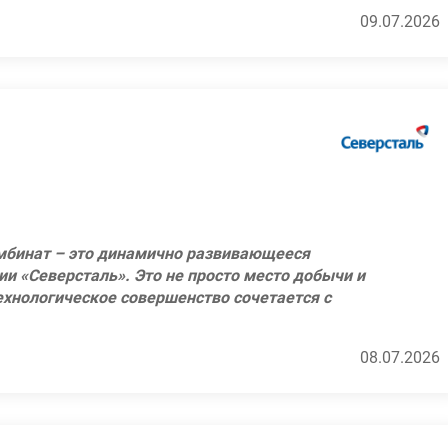
м передовых технологий в добыче и
09.07.2026
ждый сотрудник может использовать ежегодно
профессионалы своего дела, которые каждый
атегорий: здоровье, спорт, образование,
, навыкам и талантам!
творительность;
аботы;
ское обслуживание;
тивные мероприятия;
ебованиями техники безопасности и правилами
иты для сотрудников по внутренней ставке и
инструкциям;
ное выявление неисправностей.
 компенсацию аренды жилья, компенсацию
х сотрудников;
ашинист автомобильного крана" не ниже 7
Оленегорск
мбинат – это динамично развивающееся
ии «Северсталь». Это не просто место добычи и
технологическое совершенство сочетается с
 России (лидер рейтингов РБК, Форбс и
н из лидеров в поставках железорудного
м передовых технологий в добыче и
08.07.2026
ждый сотрудник может использовать ежегодно
профессионалы своего дела, которые каждый
атегорий: здоровье, спорт, образование,
, навыкам и талантам!
творительность;
аботы;
 геофизической аппаратуры на моделях руд и
тивные мероприятия;