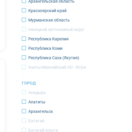
Архангельская область
Красноярский край
Мурманская область
Ненецкий автономный округ
Республика Карелия
Республика Коми
Республика Саха (Якутия)
Ханты-Мансийский АО - Югра
Чукотский АО
ГОРОД
Ямало-Ненецкий АО
Анадырь
Апатиты
Архангельск
Батагай
Батагай-Алыта