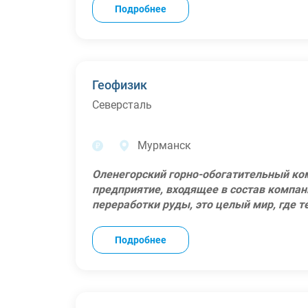
концентрата, работаем с использование
Подробнее
Участие в программе гибких льгот - ка
переработке руд. Наша команда – это 
выделенную сумму денег на товары из 6 к
день находят применение своим знаниям
страхование, отдых и путешествия, благо
Примеры будущих задач:
Годовое премирование по результатам р
Подготовка крана к работе и его техниче
ДМС со стоматологией, санатории, спор
Управление краном в соответствии с тр
Геофизик
Компенсацию здорового питания;
дорожного движения;
Северсталь
Компенсацию процентов по ипотеке, кред
Подъем и перемещение грузов согласно 
другие льготы;
Контроль состояния крана и своевремен
Оплату релокации (выплату подъемных,
Мы ожидаем, что у Вас:
Мурманск
билетов к месту работы) для иногородни
Наличие свидетельства по профессии "М
Рабочее место: Мурманская область, г. 
разряда;
Оленегорский горно-обогатительный ко
Опыт работы от 1-го года.
предприятие, входящее в состав компан
Мы предлагаем:
переработки руды, это целый мир, где 
Работу у одного из лучших работодателей
непоколебимым духом Севера. Мы – оди
Хэдхантер);
концентрата, работаем с использование
Подробнее
Участие в программе гибких льгот - ка
переработке руд. Наша команда – это 
выделенную сумму денег на товары из 6 к
день находят применение своим знаниям
страхование, отдых и путешествия, благо
Примеры будущих задач:
Годовое премирование по результатам р
Проведение градуирования и калибровки
ДМС со стоматологией, санатории, спор