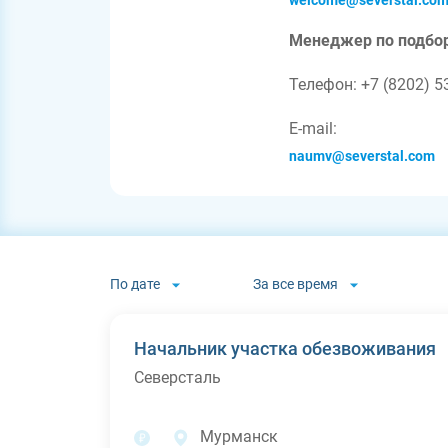
welcome@severstal.co
Менеджер по подбору
Телефон: +7 (8202) 5
E-mail:
naumv@severstal.com
По дате
За все время
Начальник участка обезвоживания
Северсталь
Мурманск