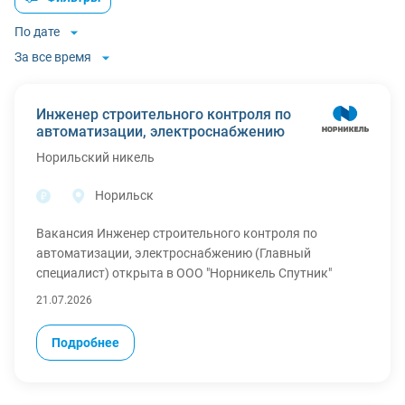
По дате
За все время
Инженер строительного контроля по
автоматизации, электроснабжению
Норильский никель
Норильск
Вакансия Инженер строительного контроля по
автоматизации, электроснабжению (Главный
специалист) открыта в ООО "Норникель Спутник"
(аккредитованная ИТ компания, дочернее общество
21.07.2026
ПАО "ГМК "Норильский никель")
Вакансия предполагает релокацию в г. Норильск.
Подробнее
Обязанности:
1. Проводит проверку наличия у Подрядной
организации, выполняющей строительно-монтажные